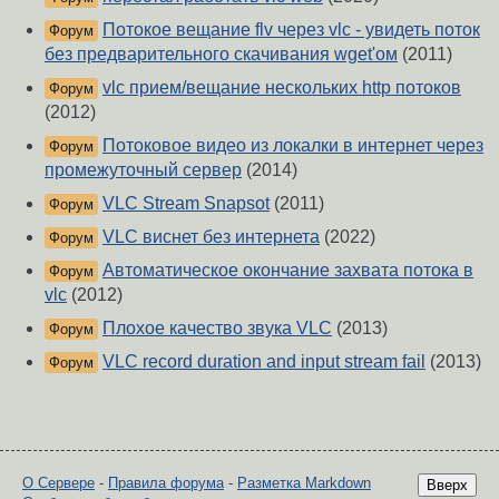
Потокое вещание flv через vlc - увидеть поток
Форум
без предварительного скачивания wget'ом
(2011)
vlc прием/вещание нескольких http потоков
Форум
(2012)
Потоковое видео из локалки в интернет через
Форум
промежуточный сервер
(2014)
VLC Stream Snapsot
(2011)
Форум
VLC виснет без интернета
(2022)
Форум
Автоматическое окончание захвата потока в
Форум
vlc
(2012)
Плохое качество звука VLC
(2013)
Форум
VLC record duration and input stream fail
(2013)
Форум
О Сервере
-
Правила форума
-
Разметка Markdown
Вверх