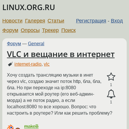
LINUX.ORG.RU
Новости
Галерея
Статьи
Регистрация
-
Вход
Форум
Опросы
Трекер
Поиск
Форум
—
General
VLC и вещание в интернет
internet-radio
,
vlc
Хочу создать трансляцию музыки в инет
через vlc, создаю значит поток http, бла, бла,
1
бла. Но при переходе на ip:8080
открывается мой роутер (его веб-админ-
морда) а не поток радио, а если
1
localhost:8080 то все хорошо. Вопрос: что
настроить в роутере? Или как решить проблему?
makeB