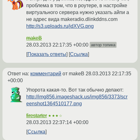
проблема в том, что в роутере, в настройке
виртуального сервера нужно указать айпи а
не адрес вида makeradio.dlinkddns.com
http://s3.uploads.ru/jdXVG.png
makeB
28.03.2013 22:17:35 +00:00
автор топика
Показать ответы
Ссылка
Ответ на:
комментарий
от makeB
28.03.2013 22:17:35
+00:00
Упорота какая-то. Вот так обычно делают:
http://img856.imageshack.us/img856/3373/scr
eenshot1364510177.png
firestarter
★★★☆
28.03.2013 22:37:14 +00:00
Ссылка