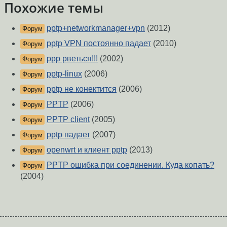
Похожие темы
pptp+networkmanager+vpn
(2012)
Форум
pptp VPN постоянно падает
(2010)
Форум
ppp рветься!!!
(2002)
Форум
pptp-linux
(2006)
Форум
pptp не конектится
(2006)
Форум
PPTP
(2006)
Форум
PPTP client
(2005)
Форум
pptp падает
(2007)
Форум
openwrt и клиент pptp
(2013)
Форум
PPTP ошибка при соединении. Куда копать?
Форум
(2004)