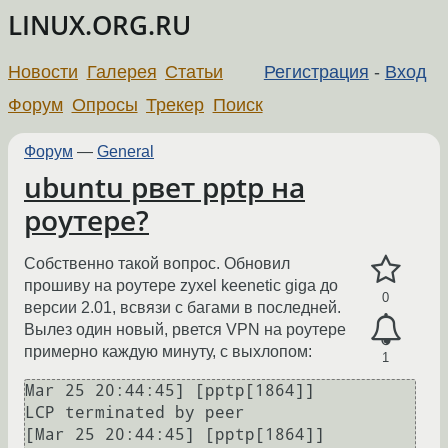
LINUX.ORG.RU
Новости
Галерея
Статьи
Регистрация
-
Вход
Форум
Опросы
Трекер
Поиск
Форум
—
General
ubuntu рвет pptp на
роутере?
Собственно такой вопрос. Обновил
прошиву на роутере zyxel keenetic giga до
0
версии 2.01, всвязи с багами в последней.
Вылез один новый, рвется VPN на роутере
примерно каждую минуту, с выхлопом:
1
Mar 25 20:44:45] [pptp[1864]]

LCP terminated by peer

[Mar 25 20:44:45] [pptp[1864]]
