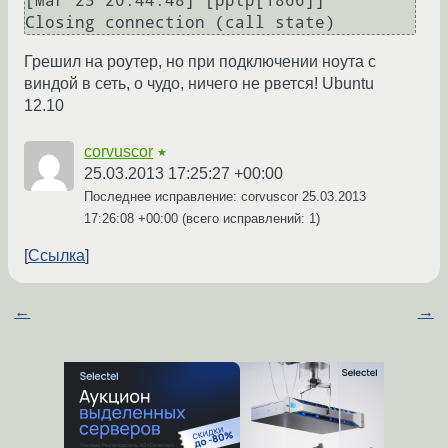
[Mar 25 20:44:48] [pptp[1866]]

Closing connection (call state)
Грешил на роутер, но при подключении ноута с
виндой в сеть, о чудо, ничего не рвется! Ubuntu
12.10
corvuscor
★
25.03.2013 17:25:27 +00:00
Последнее исправление: corvuscor
25.03.2013
17:26:08 +00:00
(всего исправлений: 1)
Ссылка
←
→