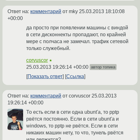
Ответ на:
комментарий
от mky
25.03.2013 18:10:08
+00:00
да просто при появлении машины с виндой
в сети дисконнекты пропадают, по крайней
мере с полчаса не замечал. трафик сетевой
только служебный.
corvuscor
★
25.03.2013 19:26:14 +00:00
автор топика
Показать ответ
Ссылка
Ответ на:
комментарий
от corvuscor
25.03.2013
19:26:14 +00:00
То есть если в сети одна ubunt'а, то pptp
рвётся постоянно. Если в сети ubunt'а и
windows, то pptp не рвётся. Если в сети
никаких машин нету, то что, тунель рвётся
или держится?