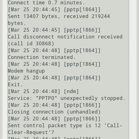
Connect time 0.7 minutes.

[Mar 25 20:44:45] [pptp[1864]]

Sent 13407 bytes, received 219244 
bytes.

[Mar 25 20:44:45] [pptp[1866]]

Call disconnect notification received 
(call id 30868)

[Mar 25 20:44:48] [pptp[1864]]

Connection terminated.

[Mar 25 20:44:48] [pptp[1864]]

Modem hangup

[Mar 25 20:44:48] [pptp[1864]]

Exit.

[Mar 25 20:44:48] [ndm]

Service: "PPTP0" unexpectedly stopped.

[Mar 25 20:44:48] [pptp[1866]]

Closing connection (unhandled)

[Mar 25 20:44:48] [pptp[1866]]

Sent control packet type is 12 'Call-
Clear-Request'?
