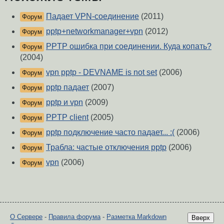
Падает VPN-соединение
(2011)
Форум
pptp+networkmanager+vpn
(2012)
Форум
PPTP ошибка при соединении. Куда копать?
Форум
(2004)
vpn pptp - DEVNAME is not set
(2006)
Форум
pptp падает
(2007)
Форум
pptp и vpn
(2009)
Форум
PPTP client
(2005)
Форум
pptp подключение часто падает... :(
(2006)
Форум
Трабла: частые отключения pptp
(2006)
Форум
vpn
(2006)
Форум
О Сервере
-
Правила форума
-
Разметка Markdown
Вверх