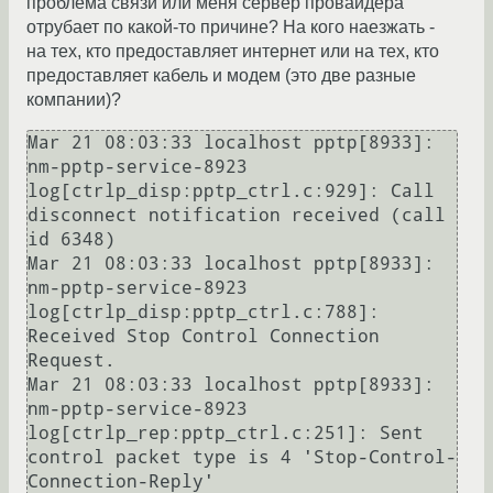
проблема связи или меня сервер провайдера
отрубает по какой-то причине? На кого наезжать -
на тех, кто предоставляет интернет или на тех, кто
предоставляет кабель и модем (это две разные
компании)?
Mar 21 08:03:33 localhost pptp[8933]: 
nm-pptp-service-8923 
log[ctrlp_disp:pptp_ctrl.c:929]: Call 
disconnect notification received (call 
id 6348)

Mar 21 08:03:33 localhost pptp[8933]: 
nm-pptp-service-8923 
log[ctrlp_disp:pptp_ctrl.c:788]: 
Received Stop Control Connection 
Request.

Mar 21 08:03:33 localhost pptp[8933]: 
nm-pptp-service-8923 
log[ctrlp_rep:pptp_ctrl.c:251]: Sent 
control packet type is 4 'Stop-Control-
Connection-Reply'
