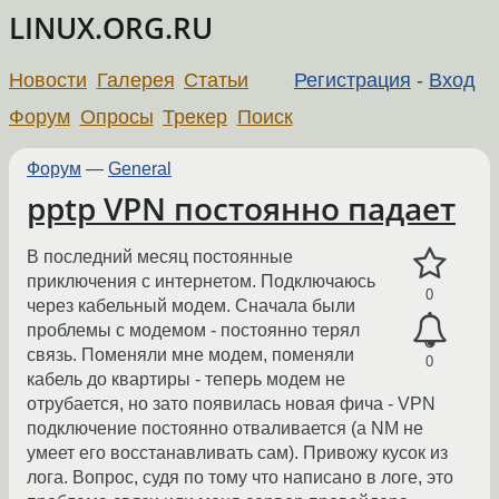
LINUX.ORG.RU
Новости
Галерея
Статьи
Регистрация
-
Вход
Форум
Опросы
Трекер
Поиск
Форум
—
General
pptp VPN постоянно падает
В последний месяц постоянные
приключения с интернетом. Подключаюсь
0
через кабельный модем. Сначала были
проблемы с модемом - постоянно терял
связь. Поменяли мне модем, поменяли
0
кабель до квартиры - теперь модем не
отрубается, но зато появилась новая фича - VPN
подключение постоянно отваливается (а NM не
умеет его восстанавливать сам). Привожу кусок из
лога. Вопрос, судя по тому что написано в логе, это