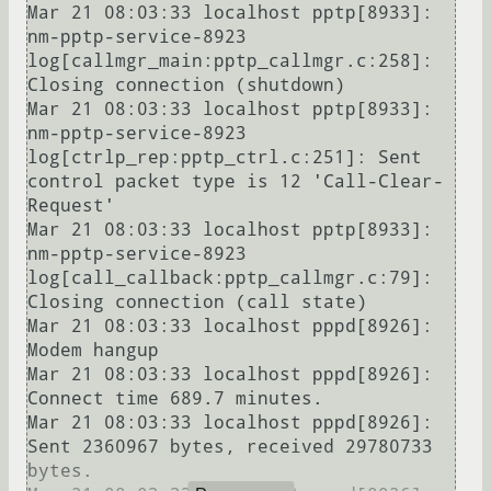
Mar 21 08:03:33 localhost pptp[8933]: 
nm-pptp-service-8923 
log[callmgr_main:pptp_callmgr.c:258]: 
Closing connection (shutdown)

Mar 21 08:03:33 localhost pptp[8933]: 
nm-pptp-service-8923 
log[ctrlp_rep:pptp_ctrl.c:251]: Sent 
control packet type is 12 'Call-Clear-
Request'

Mar 21 08:03:33 localhost pptp[8933]: 
nm-pptp-service-8923 
log[call_callback:pptp_callmgr.c:79]: 
Closing connection (call state)

Mar 21 08:03:33 localhost pppd[8926]: 
Modem hangup

Mar 21 08:03:33 localhost pppd[8926]: 
Connect time 689.7 minutes.

Mar 21 08:03:33 localhost pppd[8926]: 
Sent 2360967 bytes, received 29780733 
bytes.
