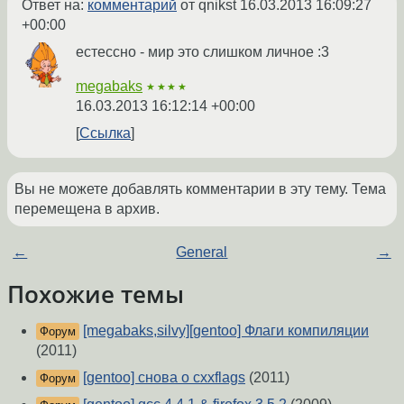
Ответ на:
комментарий
от qnikst
16.03.2013 16:09:27
+00:00
естессно - мир это слишком личное :3
megabaks
★★★★
16.03.2013 16:12:14 +00:00
Ссылка
Вы не можете добавлять комментарии в эту тему. Тема
перемещена в архив.
←
General
→
Похожие темы
[megabaks,silvy][gentoo] Флаги компиляции
Форум
(2011)
[gentoo] снова о cxxflags
(2011)
Форум