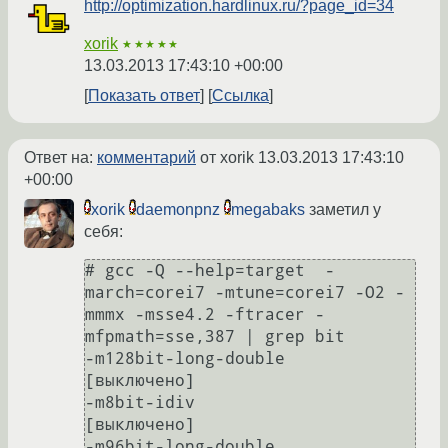
http://optimization.hardlinux.ru/?page_id=34
xorik
★★★★★
13.03.2013 17:43:10 +00:00
Показать ответ
Ссылка
Ответ на:
комментарий
от xorik
13.03.2013 17:43:10
+00:00
xorik
daemonpnz
megabaks
заметил у
себя:
# gcc -Q --help=target  -
march=corei7 -mtune=corei7 -O2 -
mmmx -msse4.2 -ftracer -
mfpmath=sse,387 | grep bit

-m128bit-long-double                  
[выключено]

-m8bit-idiv                           
[выключено]

-m96bit-long-double                   