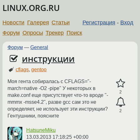
LINUX.ORG.RU
Новости
Галерея
Статьи
Регистрация
-
Вход
Форум
Опросы
Трекер
Поиск
Форум
—
General
инструкции
cflags
,
gentoo
Моя гента собиралась с CFLAGS="-
march=native -O2 -pipe" У некоторых в
2
make.conf еще присутствует что-то вроде "-
mmmx -msse4.2", разве gcc сам это не
определяет, не использует эти инструкции?
2
Гентушники, поясните
HatsuneMiku
13.03.2013 17:18:25 +00:00