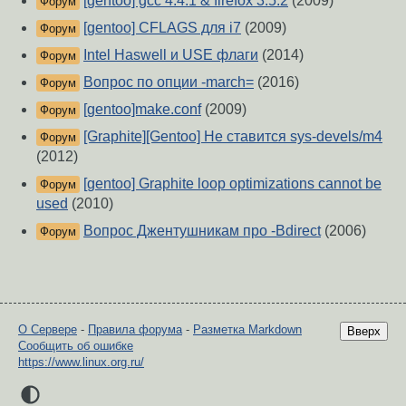
[gentoo] gcc 4.4.1 & firefox 3.5.2
(2009)
Форум
[gentoo] CFLAGS для i7
(2009)
Форум
Intel Haswell и USE флаги
(2014)
Форум
Вопрос по опции -march=
(2016)
Форум
[gentoo]make.conf
(2009)
Форум
[Graphite][Gentoo] Не ставится sys-devels/m4
Форум
(2012)
[gentoo] Graphite loop optimizations cannot be
Форум
used
(2010)
Вопрос Джентушникам про -Bdirect
(2006)
Форум
О Сервере
-
Правила форума
-
Разметка Markdown
Вверх
Сообщить об ошибке
https://www.linux.org.ru/