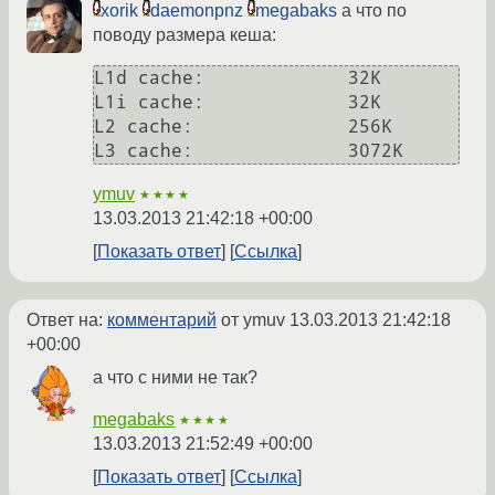
xorik
daemonpnz
megabaks
а что по
поводу размера кеша:
L1d cache:             32K

L1i cache:             32K

L2 cache:              256K

ymuv
★★★★
13.03.2013 21:42:18 +00:00
Показать ответ
Ссылка
Ответ на:
комментарий
от ymuv
13.03.2013 21:42:18
+00:00
а что с ними не так?
megabaks
★★★★
13.03.2013 21:52:49 +00:00
Показать ответ
Ссылка