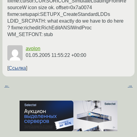
fixme:cursor:CURSORICON_SimulateLoadingFromRe
sourceW icon size ok. offset=0x7a0074
fixme:setupapi:SETUPX_CreateStandardLDDs
LDID_SRCPATH: what exactly do we have to do here
? fixme:richedit:RichEditANSIWndProc
WM_SETFONT: stub
avolon
01.05.2005 11:55:22 +00:00
Ссылка
←
→