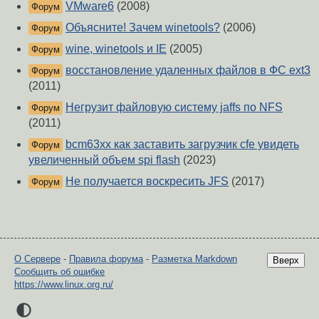
VMware6
(2008)
Форум
Объясните! Зачем winetools?
(2006)
Форум
wine, winetools и IE
(2005)
Форум
восстановление удаленных файлов в ФС ext3
Форум
(2011)
Негрузит файловую систему jaffs по NFS
Форум
(2011)
bcm63xx как заставить загрузчик cfe увидеть
Форум
увеличенный объем spi flash
(2023)
Не получается воскресить JFS
(2017)
Форум
О Сервере
-
Правила форума
-
Разметка Markdown
Вверх
Сообщить об ошибке
https://www.linux.org.ru/