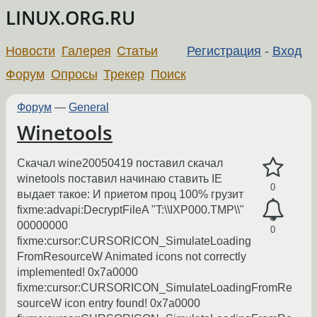
LINUX.ORG.RU
Новости
Галерея
Статьи
Регистрация
-
Вход
Форум
Опросы
Трекер
Поиск
Форум
—
General
Winetools
Скачал wine20050419 поставил скачал
winetools поставил начинаю ставить IE
0
выдает такое: И приетом проц 100% грузит
fixme:advapi:DecryptFileA "T:\\IXP000.TMP\\"
00000000
0
fixme:cursor:CURSORICON_SimulateLoading
FromResourceW Animated icons not correctly
implemented! 0x7a0000
fixme:cursor:CURSORICON_SimulateLoadingFromRe
sourceW icon entry found! 0x7a0000