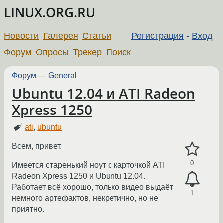
LINUX.ORG.RU
Новости
Галерея
Статьи
Регистрация
-
Вход
Форум
Опросы
Трекер
Поиск
Форум
—
General
Ubuntu 12.04 и ATI Radeon
Xpress 1250
ati
,
ubuntu
Всем, привет.
0
Имеется старенький ноут с карточкой ATI
Radeon Xpress 1250 и Ubuntu 12.04.
Работает всё хорошо, только видео выдаёт
1
немного артефактов, некретично, но не
приятно.