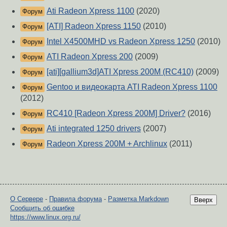
Ati Radeon Xpress 1100
(2020)
Форум
[ATI] Radeon Xpress 1150
(2010)
Форум
Intel X4500MHD vs Radeon Xpress 1250
(2010)
Форум
ATI Radeon Xpress 200
(2009)
Форум
[ati][gallium3d]ATI Xpress 200M (RC410)
(2009)
Форум
Gentoo и видеокарта ATI Radeon Xpress 1100
Форум
(2012)
RC410 [Radeon Xpress 200M] Driver?
(2016)
Форум
Ati integrated 1250 drivers
(2007)
Форум
Radeon Xpress 200M + Archlinux
(2011)
Форум
О Сервере
-
Правила форума
-
Разметка Markdown
Вверх
Сообщить об ошибке
https://www.linux.org.ru/