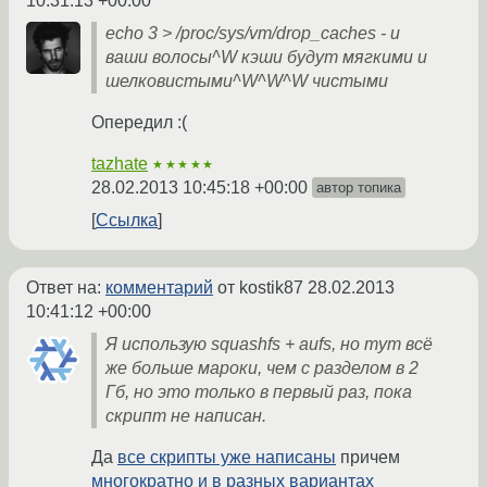
10:31:13 +00:00
echo 3 > /proc/sys/vm/drop_caches - и
ваши волосы^W кэши будут мягкими и
шелковистыми^W^W^W чистыми
Опередил :(
tazhate
★★★★★
28.02.2013 10:45:18 +00:00
автор топика
Ссылка
Ответ на:
комментарий
от kostik87
28.02.2013
10:41:12 +00:00
Я использую squashfs + aufs, но тут всё
же больше мароки, чем с разделом в 2
Гб, но это только в первый раз, пока
скрипт не написан.
Да
все скрипты уже написаны
причем
многократно и в разных вариантах