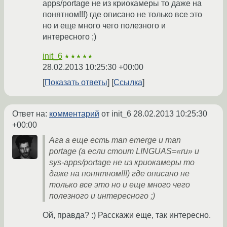
apps/portage не из криокамеры то даже на
понятном!!!) где описано не только все это
но и еще много чего полезного и
интересного ;)
init_6
★★★★★
28.02.2013 10:25:30 +00:00
Показать ответы
Ссылка
Ответ на:
комментарий
от init_6
28.02.2013 10:25:30
+00:00
Ага а еще есть man emerge и man
portage (а если стоит LINGUAS=«ru» и
sys-apps/portage не из криокамеры то
даже на понятном!!!) где описано не
только все это но и еще много чего
полезного и интересного ;)
Ой, правда? :) Расскажи еще, так интересно.