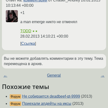
Ответ на:
комментарий
от Chaser_Andrey
28.02.2013
10:13:44 +00:00
+1
а man emerge никто не отменял
TODD
★★
28.02.2013 14:10:21 +00:00
Ссылка
Вы не можете добавлять комментарии в эту тему. Тема
перемещена в архив.
←
General
→
Похожие темы
Не собирается deadbeef-qt-9999
(2013)
Форум
Приехали апдейты на иксы
(2013)
Форум