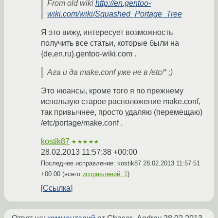
From old wiki
http://en.gentoo-
wiki.com/wiki/Squashed_Portage_Tree
Я это вижу, интересует возможность
получить все статьи, которые были на
{de,en,ru}.gentoo-wiki.com .
Ага и да make.conf уже не в /etc/* ;)
Это нюансы, кроме того я по прежнему
использую старое расположение make.conf,
так привычнее, просто удаляю (перемещаю)
/etc/portage/make.conf .
kostik87
★★★★★
28.02.2013 11:57:38 +00:00
Последнее исправление: kostik87
28.02.2013 11:57:51
+00:00
(всего
исправлений: 1
)
Ссылка