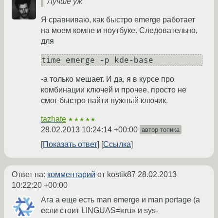
Лучше уж
Я сравниваю, как быстро emerge работает
на моем компе и ноутбуке. Следовательно,
для
time emerge -p kde-base
-a только мешает. И да, я в курсе про
комбинации ключей и прочее, просто не
смог быстро найти нужный ключик.
tazhate
★★★★★
28.02.2013 10:24:14 +00:00
автор топика
Показать ответ
Ссылка
Ответ на:
комментарий
от kostik87
28.02.2013
10:22:20 +00:00
Ага а еще есть man emerge и man portage (а
если стоит LINGUAS=«ru» и sys-