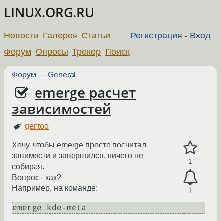
LINUX.ORG.RU
Новости
Галерея
Статьи
Регистрация
-
Вход
Форум
Опросы
Трекер
Поиск
Форум
—
General
emerge расчет
зависимостей
gentoo
Хочу, чтобы emerge просто посчитал
завимости и завершился, ничего не
1
собирая.
Вопрос - как?
Например, на команде:
1
emerge kde-meta