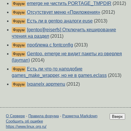
emerge не чистить PORTAGE_TMPDIR
(2012)
Форум
Отсутствует меню «Приложения»
(2012)
Форум
Есть ли в gentoo аналоги euse
(2013)
Форум
[gentoo][reiserfs] Отключить кеширование
Форум
чтения на раздел
(2011)
проблема с fontconfig
(2013)
Форум
Gentoo. emerge не видит пакеты из оверлея
Форум
(layman)
(2014)
Есть ли что-то наподобие
Форум
games_make_wrapper, но не в games.eclass
(2013)
lxpanelx appmenu
(2012)
Форум
О Сервере
-
Правила форума
-
Разметка Markdown
Вверх
Сообщить об ошибке
https://www.linux.org.ru/