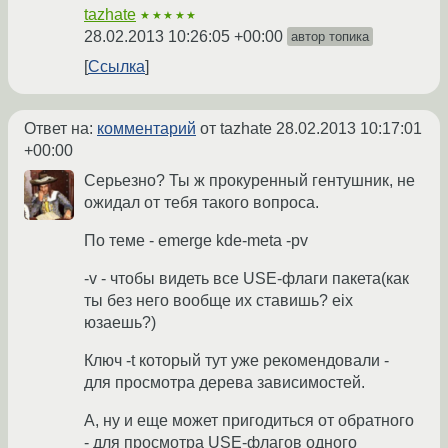
tazhate
★★★★★
28.02.2013 10:26:05 +00:00
автор топика
Ссылка
Ответ на:
комментарий
от tazhate
28.02.2013 10:17:01
+00:00
Серьезно? Ты ж прокуренный гентушник, не
ожидал от тебя такого вопроса.
По теме - emerge kde-meta -pv
-v - чтобы видеть все USE-флаги пакета(как
ты без него вообще их ставишь? eix
юзаешь?)
Ключ -t который тут уже рекомендовали -
для просмотра дерева зависимостей.
А, ну и еще может пригодиться от обратного
- для просмотра USE-флагов одного