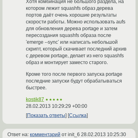
Хотя комбинация не большого раздела, на
котором лежит squashfs образ дерева
портов даёт очень хорошие результаты
скорости работы. Можно использовать aufs
для обновления дерева portage и затем
пересоздания squashfs образа после
'emerge --sync' или написать небольшой
скрипт, который скачивает последний архив
с деревом portage, делает из него squashfs
образ и монтирует заместо старого.
Кроме того после первого запуска portage
последние запуски будут обрабатываться
быстрее.
kostik87
★★★★★
28.02.2013 10:29:29 +00:00
Показать ответы
Ссылка
Ответ на:
комментарий
от init_6
28.02.2013 10:25:30