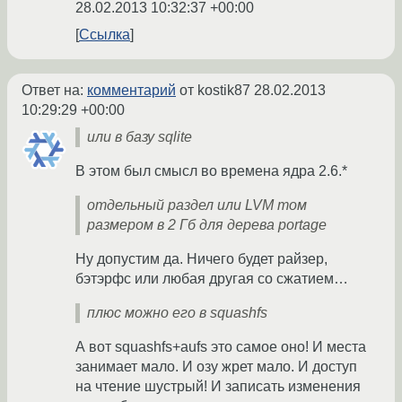
28.02.2013 10:32:37 +00:00
Ссылка
Ответ на:
комментарий
от kostik87
28.02.2013
10:29:29 +00:00
или в базу sqlite
В этом был смысл во времена ядра 2.6.*
отдельный раздел или LVM том
размером в 2 Гб для дерева portage
Ну допустим да. Ничего будет райзер,
бэтэрфс или любая другая со сжатием…
плюс можно его в squashfs
А вот squashfs+aufs это самое оно! И места
занимает мало. И озу жрет мало. И доступ
на чтение шустрый! И записать изменения