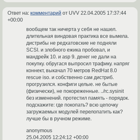
Ответ на:
комментарий
от UVV
22.04.2005 17:37:44
+00:00
вообщем так ничерта у себя не нашел.
длительная виндовая практика все вымела.
дистрибы не редхатовские не подняли
SCSI. и злобного ежика пробовал, и
мандрейк 10. и asp 9. денег не дали на
покупку. обругася выпросил трафику. напряг
коннект, выкачал 70 метров RedHat 8.0
rescue iso. и собственно сам дистриб.
прогрузился. конфиги целые. не бытые
(физически), не покореженные. ../rc.sysinit
без изменений. протестил память - порядок.
подскажите: где покопать? всю цепочку
загружаемых модулей перелопатить как?
лучше бы в ручном режиме.
anonymous
25.04.2005 12:24:12 +00:00