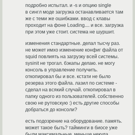
подробно испытал. и -s и опцию single
в сингл моде загрузка останавливается там
же с теми же ошибками. ввод с клавы
проходит на фоне Loading.... и все. загрузка
при этом уже стоит. система не шуршит.
изменения стандартные. делал тысчу раз.
не может имхо изменение конфиг файла от
squid повлиять на загрузку всей системы.
sysinit не трогал. бэкапы делаю. не могу
консоль в управление получить.
откопировал бы и все. кстати не было
резерва этого файла. лазил по системе -
сделал на всякий случай. откопировал в
папку одного из пользователей. собственно
свою не рутовскую :) есть другие способы
добраться до консоли?
есть подозрение на оборудование. память.
может такое быть? тайминги в биосе уже
были максимальные. меньше некуда.