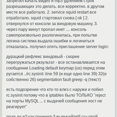
запретил качать видео и mp3 удлением строк
разрешающих это делать. все корректно. в другом
месте все работало. 2. service squid restart все
отработало. squid стартовал снова [ ok ] 2.
отвернулся от консоли за виндовую машину. 3.
через пару минут пропал инет .... консоль
самопроизвольно разлогинилась, при попытке
логина система выдала ошибки и логиниться
отказалась. получил опять приглашение server login:
дурацкий рефлекс виндовый - скорее
перегружаться ркзультат - все останавливается на
сообщении Loading default keymap (us) перед этим
ругается ../rc.sysinit :line 59 (и еще одно line 39) 32(и
собственно 26) segmentation fault greep -q (текст)
есть подозрение что кто-то влез с наружи и побил
rc.sysinit потому что в iptables было ТОЛЬКО "reject
на порты MySQL ... с выдачей сообщения хост не
реагирует"
прав ли я? как починить? выручайте!!! ссылкой,