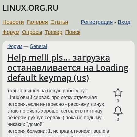
LINUX.ORG.RU
Новости
Галерея
Статьи
Регистрация
-
Вход
Форум
Опросы
Трекер
Поиск
Форум
—
General
Help me!!! pls... загрузка
останавливается на Loading
default keymap (us)
только вышел на новую работу. тут
Linux'овый сервак. про сетку отдельная
0
история. если интересно - расскажу. линух
знаю не очень хорошо. сегодня в пятницу
вечером рухнул сервак :( пока не подыму -
0
никаких "домой"
история болезни: 1. исправил конфиг squid'а