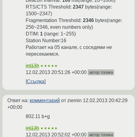
Beacon Interval:
100
ms(range: 20~1000)
RTS/CTS Threshold:
2347
bytes(range:
1500~2347)
Fragmentation Threshold:
2346
bytes(range:
256~2346, even numbers only)
DTIM:
1
(range: 1~255)
Station Number:16
Работает на 05 канале, с соседями не
пересекаемся.
int13h
★★★★★
12.02.2013 20:51:26 +00:00
автор топика
Ссылка
Ответ на:
комментарий
от ziemin
12.02.2013 20:42:29
+00:00
802.11 b+g
int13h
★★★★★
12.02.2013 20:52:02 +00:00
автор топика