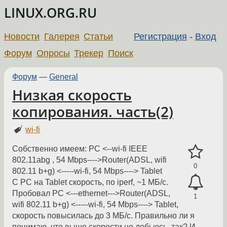
LINUX.ORG.RU
Новости
Галерея
Статьи
Регистрация
-
Вход
Форум
Опросы
Трекер
Поиск
Форум
—
General
Низкая скорость
копирования. часть(2)
wi-fi
Собственно имеем: PC <--wi-fi IEEE
802.11abg , 54 Mbps---->Router(ADSL, wifi
0
802.11 b+g) <-----wi-fi, 54 Mbps----> Tablet
С PC на Tablet скорость, по iperf, ~1 МБ/с.
Пробовал PC <---ethernet--->Router(ADSL,
1
wifi 802.11 b+g) <-----wi-fi, 54 Mbps----> Tablet,
скорость повысилась до 3 МБ/с. Правильно ли я
понимаю, что выше скорости не добьюсь, так? И