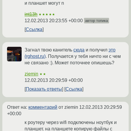
и планшет могут n
int13h
★★★★★
12.02.2013 20:23:55 +00:00
автор топика
Ссылка
Загнал твою канитель
сюда
и получил
это
(rghost.ru)
. Получается у тебя ничто ни с чем
не связано :). Может поточнее опишешь?
ziemin
★★
12.02.2013 20:29:59 +00:00
Показать ответы
Ссылка
Ответ на:
комментарий
от ziemin
12.02.2013 20:29:59
+00:00
к роутеру через wifi подключены ноутбук и
планшет. на планшете копирую файлы с