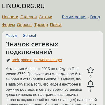
LINUX.ORG.RU
Новости
Галерея
Статьи
Регистрация
-
Вход
Форум
Опросы
Трекер
Поиск
Форум
—
General
Значок сетевых
подключений
arch
,
gnome
,
networkmanager
Устанавил Archlinux 2013 по гайду на Dell
Vostro 3750. Графическим менеджером был
0
выбран и установлен Gnome 3. Однако, по-
видимому из-за того, что модем настроен в
режиме роутера, и сеть во время установки
1
дополнительно не настраивалась, значка
сетевых подключений (network manager) на верхней
панели не появилось. Как итог не могу пользоваться