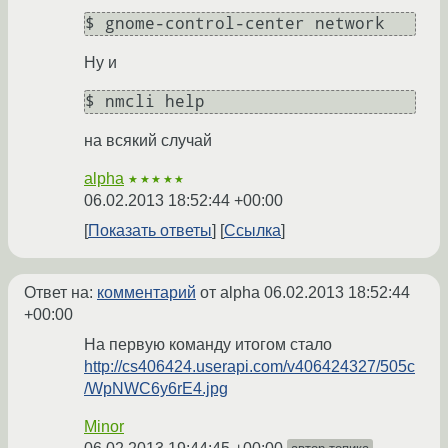
$ gnome-control-center network
Ну и
$ nmcli help
на всякий случай
alpha
★★★★★
06.02.2013 18:52:44 +00:00
Показать ответы
Ссылка
Ответ на:
комментарий
от alpha
06.02.2013 18:52:44
+00:00
На первую команду итогом стало
http://cs406424.userapi.com/v406424327/505c
/WpNWC6y6rE4.jpg
Minor