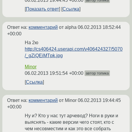
06.02.2013 19:44:45 +00:00
автор топика
Показать ответ
Ссылка
Ответ на:
комментарий
от alpha
06.02.2013 18:52:44
+00:00
На 2ю
http://cs406424.userapi.com/v406424327/5070
/_gZiQEiMTpk.jpg
Minor
06.02.2013 19:51:54 +00:00
автор топика
Ссылка
Ответ на:
комментарий
от Minor
06.02.2013 19:44:45
+00:00
Ну и? Кто у нас тут арчевод? Ноги в руки и
выяснять - какие версии чего стоят, кто с
чем несовместим и как это все собрать