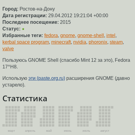
Город:
Ростов-на-Дону
Дата регистрации:
29.04.2012 19:21:04 +00:00
Последнее посещение:
2015
Статус:
★
Избранные теги:
fedora
,
gnome
,
gnome-shell
,
intel
,
kerbal space program
,
minecraft
,
nvidia
,
phoronix
,
steam
,
valve
Пользуюсь GNOME Shell (спасибо Mint 12 за это), Fedora
17^H8.
Использую
эти (paste.org.ru)
расширения GNOME (давно
устарело).
Статистика
март
апрель
май
июнь
июль
август