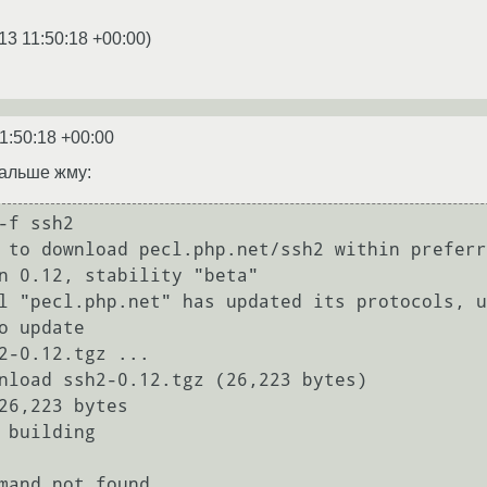
13 11:50:18 +00:00
)
1:50:18 +00:00
Дальше жму:
-f ssh2

 to download pecl.php.net/ssh2 within preferr
n 0.12, stability "beta"

l "pecl.php.net" has updated its protocols, u
o update

2-0.12.tgz ...

nload ssh2-0.12.tgz (26,223 bytes)

26,223 bytes

 building

mand not found
