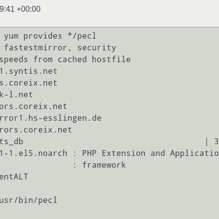
9:41 +00:00
 yum provides */pecl

 fastestmirror, security

speeds from cached hostfile

ts_db                                     | 3
1-1.el5.noarch : PHP Extension and Applicatio
         : framework

entALT

usr/bin/pecl
