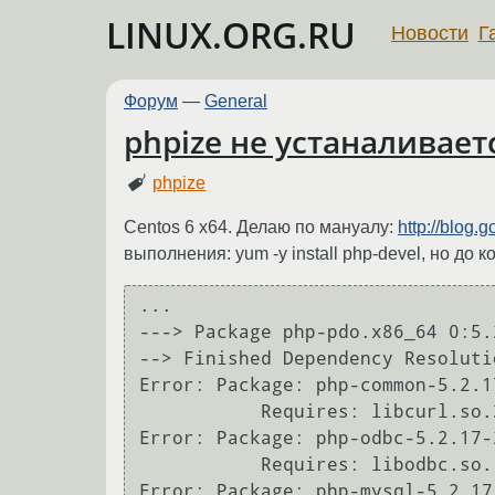
LINUX.ORG.RU
Новости
Г
Форум
—
General
phpize не устаналивает
phpize
Centos 6 x64. Делаю по мануалу:
http://blog.
выполнения: yum -y install php-devel, но до
...

---> Package php-pdo.x86_64 0:5.
--> Finished Dependency Resolutio
Error: Package: php-common-5.2.1
           Requires: libcurl.so.3()(64bit)

Error: Package: php-odbc-5.2.17-
           Requires: libodbc.so.1()(64bit)

Error: Package: php-mysql-5.2.17