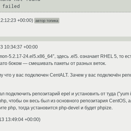
12:12:23 +00:00
)
автор топика
3 10:34:37 +00:00
n-5.2.17-24.el5.x86_64″, здесь .el5. означает RHEL 5, то ест
ато боком — смешивать пакеты от разных веток.
му что у вас подключен CentALT. Зачем у вас подключён ре
ал подключить репозитарий epel и установить от туда (″yum i
php, чтобы он весь был из основного репозитария CentOS, а
те php, тогда установится php-devel и будет phpize.
13 13:49:04 +00:00
)