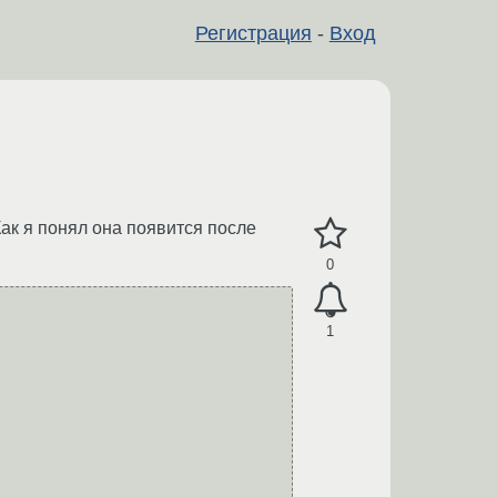
Регистрация
-
Вход
ак я понял она появится после
0
1