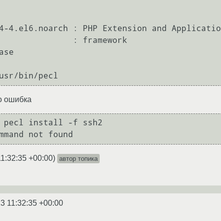
4-4.el6.noarch : PHP Extension and Applicatio
         : framework

se

о ошибка
 pecl install -f ssh2

11:32:35 +00:00
)
автор топика
3 11:32:35 +00:00