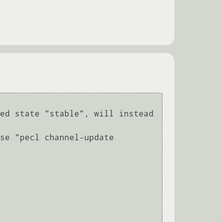
ed state "stable", will instead 
se "pecl channel-update 