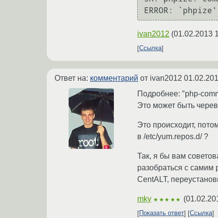
ivan2012
(
01.02.2013 
Ссылка
Ответ на:
комментарий
от ivan2012
01.02.201
Подробнее: ″php-commo
Это может быть черев
Это происходит, пото
в /etc/yum.repos.d/ ?
Так, я бы вам советов
разобраться с самим 
CentALT, переустанови
mky
(
01.02.20
★★★★★
Показать ответ
Ссылка