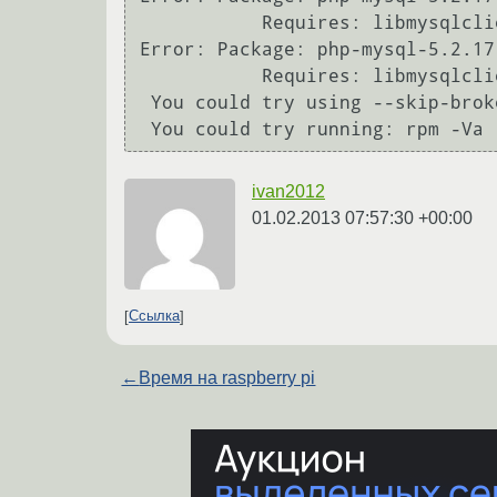
           Requires: libmysqlclient.so.15(libmysqlclient_15)(64bit)

Error: Package: php-mysql-5.2.17
           Requires: libmysqlclient.so.15()(64bit)

 You could try using --skip-broken to work around the problem

ivan2012
01.02.2013 07:57:30 +00:00
Ссылка
←
Время на raspberry pi