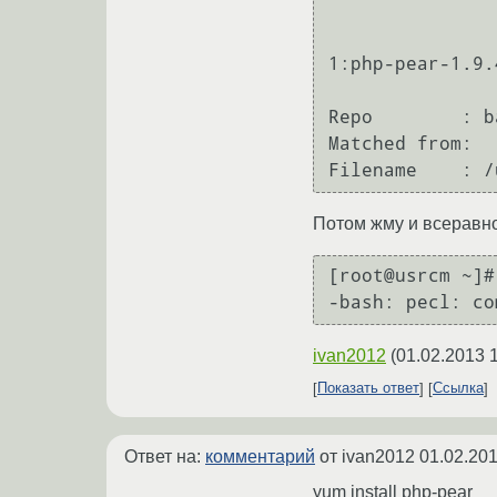
1:php-pear-1.9.
                     
Repo        : ba
Matched from:

Потом жму и всеравн
[root@usrcm ~]#
ivan2012
(
01.02.2013 
Показать ответ
Ссылка
Ответ на:
комментарий
от ivan2012
01.02.201
yum install php-pear