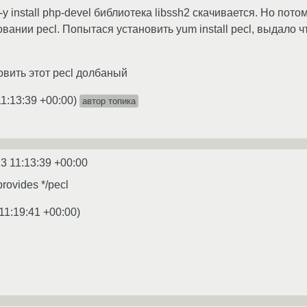
 install php-devel библиотека libssh2 скачивается. Но потом,
ании pecl. Попытася установить yum install pecl, выдало что
овить этот pecl долбаный
11:13:39 +00:00
)
автор топика
3 11:13:39 +00:00
rovides */pecl
11:19:41 +00:00
)