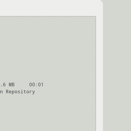
.6 MB     00:01

n Repository
