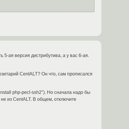
ь 5-ая версия дистрибутива, а у вас 6-ая.
позитарий CentALT? Он что, сам прописался
nstall php-pecl-ssh2″). Но сначала надо бы
 не из CentALT. В общем, отключите