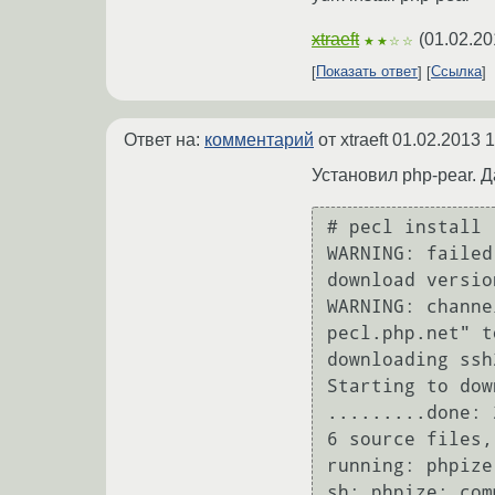
xtraeft
(
01.02.20
★★☆☆
Показать ответ
Ссылка
Ответ на:
комментарий
от xtraeft
01.02.2013 1
Установил php-pear. 
# pecl install 
WARNING: failed
download versio
WARNING: channe
pecl.php.net" t
downloading ssh
Starting to dow
.........done: 
6 source files,
running: phpize

sh: phpize: com