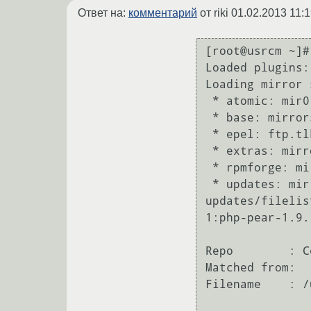
Ответ на:
комментарий
от riki
01.02.2013 11:1
[root@usrcm ~]#
Loaded plugins:
Loading mirror 
 * atomic: mir01.syntis.net

 * base: mirrors.coreix.net

 * epel: ftp.tlk-l.net

 * extras: mirrors.coreix.net

 * rpmforge: mirror1.hs-esslingen.de

 * updates: mirrors.coreix.net

updates/filelis
1:php-pear-1.9.
                     
Repo        : C
Matched from:

Filename    : /