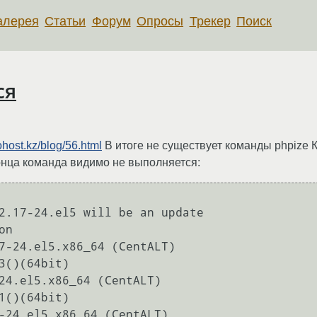
алерея
Статьи
Форум
Опросы
Трекер
Поиск
ся
gohost.kz/blog/56.html
В итоге не существует команды phpize К
 конца команда видимо не выполняется:
2.17-24.el5 will be an update

n

7-24.el5.x86_64 (CentALT)

24.el5.x86_64 (CentALT)

-24.el5.x86_64 (CentALT)
