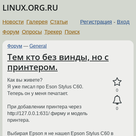
LINUX.ORG.RU
Новости
Галерея
Статьи
Регистрация
-
Вход
Форум
Опросы
Трекер
Поиск
Форум
—
General
Тем кто без винды, но с
принтером.
Как вы живете?
Я уже писал про Eson Stylus C60.
0
Теперь он у меня печатает.
При добавлении принтера через
0
http://127.0.0.1:631/ фирму и модель
принтера.
Выбирая Epson я не нашел Epson Stylus C60 в