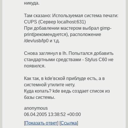
никуда.
Там сказано: Используемая система печати:
CUPS (Сервер localhost:631)
При добавлении мастером выбрал gimp-
print(рекомендуется), расположение
/dev/usb/lp0 и т.д.
Снова заглянул в lh. Попытался добавить
стандартными средствами - Stylus C60 не
появился.
Как так, в kde'вской приблуде есть, а в
системной утилите нету.
Куда копать? kde ведь создает список из
базы системы.
anonymous
06.04.2005 13:38:52 +00:00
Показать ответ
Ссылка