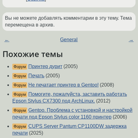
Вы не можете добавлять комментарии в эту тему. Тема
перемещена в архив.
←
General
→
Похожие темы
Принтер дурит
(2005)
Форум
Печать
(2005)
Форум
Не печатает принтер в Gentoo!
(2008)
Форум
Помогите, пожалуйста, заставить работать
Форум
Epson Stylus CX7300 под ArchLinux.
(2012)
Gentoo. Проблема с установкой и настройкой
Форум
печати под Epson Stylus color 1160 принтер
(2006)
CUPS Server Pantum CP1100DW задержка
Форум
печати
(2025)