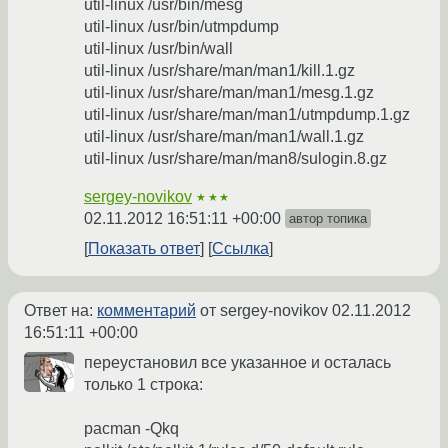
util-linux /usr/bin/mesg
util-linux /usr/bin/utmpdump
util-linux /usr/bin/wall
util-linux /usr/share/man/man1/kill.1.gz
util-linux /usr/share/man/man1/mesg.1.gz
util-linux /usr/share/man/man1/utmpdump.1.gz
util-linux /usr/share/man/man1/wall.1.gz
util-linux /usr/share/man/man8/sulogin.8.gz
sergey-novikov
★★★
02.11.2012 16:51:11 +00:00
автор топика
Показать ответ
Ссылка
Ответ на:
комментарий
от sergey-novikov
02.11.2012
16:51:11 +00:00
переустановил все указанное и осталась
только 1 строка:
pacman -Qkq