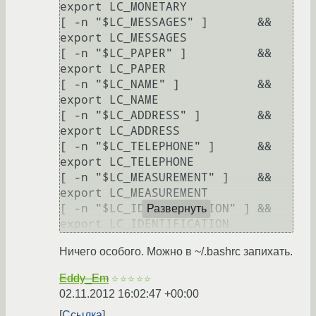
export LC_MONETARY

[ -n "$LC_MESSAGES" ]       && 
export LC_MESSAGES

[ -n "$LC_PAPER" ]          && 
export LC_PAPER

[ -n "$LC_NAME" ]           && 
export LC_NAME

[ -n "$LC_ADDRESS" ]        && 
export LC_ADDRESS

[ -n "$LC_TELEPHONE" ]      && 
export LC_TELEPHONE

[ -n "$LC_MEASUREMENT" ]    && 
export LC_MEASUREMENT

[ -n "$LC_IDENTIFICATION" ] && 
Развернуть
Ничего особого. Можно в ~/.bashrc запихать.
Eddy_Em
☆☆☆☆☆
02.11.2012 16:02:47 +00:00
Ссылка