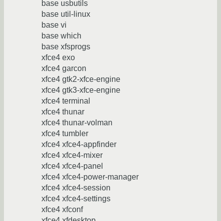
base usbutils
base util-linux
base vi
base which
base xfsprogs
xfce4 exo
xfce4 garcon
xfce4 gtk2-xfce-engine
xfce4 gtk3-xfce-engine
xfce4 terminal
xfce4 thunar
xfce4 thunar-volman
xfce4 tumbler
xfce4 xfce4-appfinder
xfce4 xfce4-mixer
xfce4 xfce4-panel
xfce4 xfce4-power-manager
xfce4 xfce4-session
xfce4 xfce4-settings
xfce4 xfconf
xfce4 xfdesktop