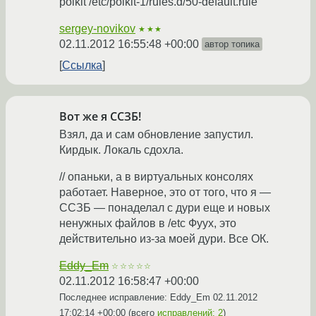
polkit /etc/polkit-1/rules.d/50-default.rule
sergey-novikov
★★★
02.11.2012 16:55:48 +00:00
автор топика
Ссылка
Вот же я ССЗБ!
Взял, да и сам обновление запустил.
Кирдык. Локаль сдохла.
// опаньки, а в виртуальных консолях
работает. Наверное, это от того, что я —
ССЗБ — понаделал с дури еще и новых
ненужных файлов в /etc Фуух, это
действительно из-за моей дури. Все ОК.
Eddy_Em
☆☆☆☆☆
02.11.2012 16:58:47 +00:00
Последнее исправление: Eddy_Em
02.11.2012
17:02:14 +00:00
(всего
исправлений: 2
)