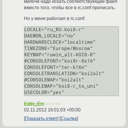
мелочи надо искать соответствующий файл
вместо того, чтобы все в rc.conf прописать.
Но у меня работает в rc.conf:
LOCALE="ru_RU.koi8-r"

DAEMON_LOCALE="no"

HARDWARECLOCK="localtime"

TIMEZONE="Europe/Moscow"

KEYMAP="ruwin_alt-KOI8-R"

#CONSOLEFONT="koi8r-8x16"

CONSOLEFONT="ter-k16n"

CONSOLETRANSLATION="koi2alt"

#CONSOLEMAP="koi2alt"

CONSOLEMAP="koi8-r_to_uni"

Eddy_Em
☆☆☆☆☆
02.11.2012 16:01:03 +00:00
Показать ответ
Ссылка