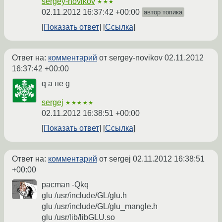
sergey-novikov
★★★
02.11.2012 16:37:42 +00:00
автор топика
Показать ответ
Ссылка
Ответ на:
комментарий
от sergey-novikov
02.11.2012
16:37:42 +00:00
q а не g
sergej
★★★★★
02.11.2012 16:38:51 +00:00
Показать ответ
Ссылка
Ответ на:
комментарий
от sergej
02.11.2012 16:38:51
+00:00
pacman -Qkq
glu /usr/include/GL/glu.h
glu /usr/include/GL/glu_mangle.h
glu /usr/lib/libGLU.so