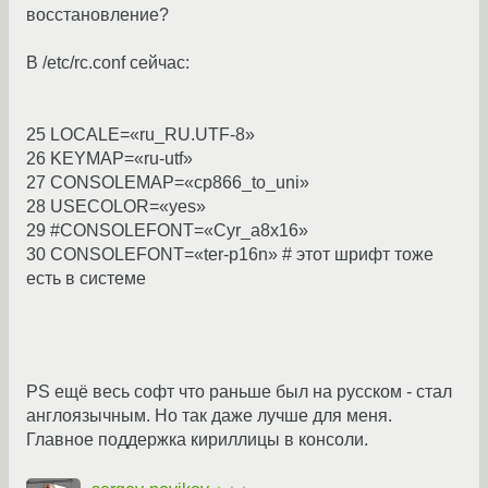
восстановление?
В /etc/rc.conf сейчас:
25 LOCALE=«ru_RU.UTF-8»
26 KEYMAP=«ru-utf»
27 CONSOLEMAP=«cp866_to_uni»
28 USECOLOR=«yes»
29 #CONSOLEFONT=«Cyr_a8x16»
30 CONSOLEFONT=«ter-p16n» # этот шрифт тоже
есть в системе
PS ещё весь софт что раньше был на русском - стал
англоязычным. Но так даже лучше для меня.
Главное поддержка кириллицы в консоли.