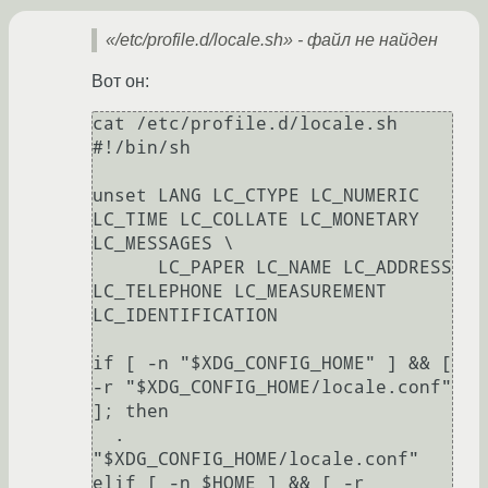
«/etc/profile.d/locale.sh» - файл не найден
Вот он:
cat /etc/profile.d/locale.sh

#!/bin/sh

unset LANG LC_CTYPE LC_NUMERIC 
LC_TIME LC_COLLATE LC_MONETARY 
LC_MESSAGES \

      LC_PAPER LC_NAME LC_ADDRESS 
LC_TELEPHONE LC_MEASUREMENT 
LC_IDENTIFICATION

if [ -n "$XDG_CONFIG_HOME" ] && [ 
-r "$XDG_CONFIG_HOME/locale.conf" 
]; then

  . 
"$XDG_CONFIG_HOME/locale.conf"

elif [ -n $HOME ] && [ -r 