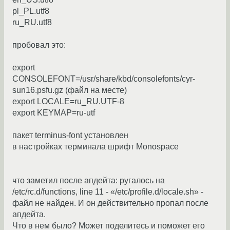
pl_PL.utf8
ru_RU.utf8
пробовал это:
export
CONSOLEFONT=/usr/share/kbd/consolefonts/cyr-
sun16.psfu.gz (файл на месте)
export LOCALE=ru_RU.UTF-8
export KEYMAP=ru-utf
пакет terminus-font установлен
в настройках терминала шрифт Monospace
что заметил после апдейта: ругалось на
/etc/rc.d/functions, line 11 - «/etc/profile.d/locale.sh» -
файл не найден. И он действительно пропал после
апдейта.
Что в нем было? Может поделитесь и поможет его