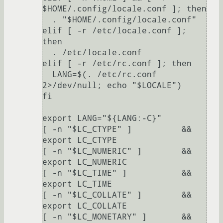
$HOME/.config/locale.conf ]; then

  . "$HOME/.config/locale.conf"

elif [ -r /etc/locale.conf ]; 
then

  . /etc/locale.conf

elif [ -r /etc/rc.conf ]; then

  LANG=$(. /etc/rc.conf 
2>/dev/null; echo "$LOCALE")

fi

export LANG="${LANG:-C}"

[ -n "$LC_CTYPE" ]          && 
export LC_CTYPE

[ -n "$LC_NUMERIC" ]        && 
export LC_NUMERIC

[ -n "$LC_TIME" ]           && 
export LC_TIME

[ -n "$LC_COLLATE" ]        && 
export LC_COLLATE

[ -n "$LC_MONETARY" ]       && 