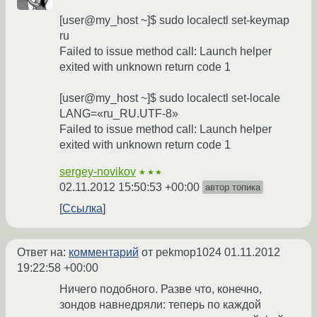
[user@my_host ~]$ sudo localectl set-keymap
ru
Failed to issue method call: Launch helper
exited with unknown return code 1
[user@my_host ~]$ sudo localectl set-locale
LANG=«ru_RU.UTF-8»
Failed to issue method call: Launch helper
exited with unknown return code 1
sergey-novikov
★★★
02.11.2012 15:50:53 +00:00
автор топика
Ссылка
Ответ на:
комментарий
от pekmop1024
01.11.2012
19:22:58 +00:00
Ничего подобного. Разве что, конечно,
зондов навнедряли: теперь по каждой