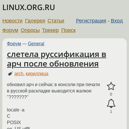
LINUX.ORG.RU
Новости
Галерея
Статьи
Регистрация
-
Вход
Форум
Опросы
Трекер
Поиск
Форум
—
General
слетела руссификация в
арч после обновления
arch
,
кириллица
обновил арч и сейчас в консоли при печати
в русской раскладке выводится жалкое
0
"???????"
locale -a
1
C
POSIX
en_US.utf8