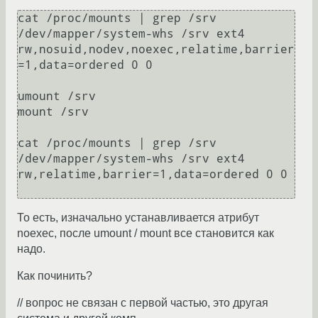
cat /proc/mounts | grep /srv

/dev/mapper/system-whs /srv ext4 

rw,nosuid,nodev,noexec,relatime,barrier
=1,data=ordered 0 0

umount /srv

mount /srv

cat /proc/mounts | grep /srv

/dev/mapper/system-whs /srv ext4 
rw,relatime,barrier=1,data=ordered 0 0 

То есть, изначально устанавливается атрибут
noexec, после umount / mount все становится как
надо.
Как починить?
// вопрос не связан с первой частью, это другая