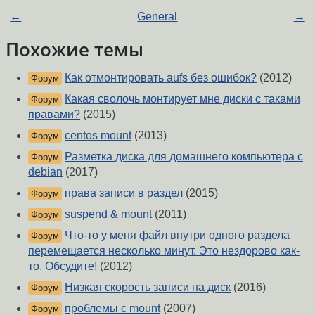
←
General
→
Похожие темы
Как отмонтировать aufs без ошибок?
(2012)
Форум
Какая сволочь монтирует мне диски с таками
Форум
правами?
(2015)
centos mount
(2013)
Форум
Разметка диска для домашнего компьютера с
Форум
debian
(2017)
права записи в раздел
(2015)
Форум
suspend & mount
(2011)
Форум
Что-то у меня файл внутри одного раздела
Форум
перемещается несколько минут. Это нездорово как-
то. Обсудите!
(2012)
Низкая скорость записи на диск
(2016)
Форум
проблемы с mount
(2007)
Форум