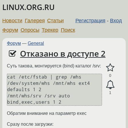
LINUX.ORG.RU
Новости
Галерея
Статьи
Регистрация
-
Вход
Форум
Опросы
Трекер
Поиск
Форум
—
General
Отказано в доступе 2
Суть такова, монтируется (bind) каталог /srv:
0
cat /etc/fstab | grep /whs

/dev/system/whs /mnt/whs ext4 
defaults 1 2

1
/mnt/whs/srv /srv auto 
bind,exec,users 1 2
Обратим внимание на параметр exec
Сразу после загрузки: