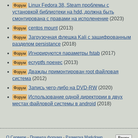
Linux Fedora 38, Steam проблемы с
Форум
установкой библиотеки на hdd, должна быть
смонтирована с правами на исполенение
(2023)
centos mount
(2013)
Форум
Загрузочная флешка Kali с зашифрованным
Форум
разделом persistance
(2018)
Игнорируются параметры fstab
(2017)
Форум
ecryptfs noexec
(2013)
Форум
Дважды примонтирован root файловая
Форум
система
(2012)
Запись чего-либо на DVD-RW
(2020)
Форум
Использование одной директории в двух
Форум
местах файловой системы в android
(2018)
О Сервере
-
Правила форума
-
Разметка Markdown
Вверх