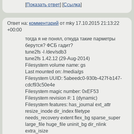
Показать ответ
Ссылка
Ответ на:
комментарий
от mky
17.10.2015 21:13:22
+00:00
тогда я не понял, откуда такие парметры
берутся? ФСБ гадит?
tune2fs -l /dev/sdb3
tune2fs 1.42.12 (29-Aug-2014)
Filesystem volume name: gs
Last mounted on: /media/gs
Filesystem UUID: 5abeedc0-930b-427f-b147-
cdcf93c50e4e
Filesystem magic number: 0xEF53
Filesystem revision #: 1 (dynamic)
Filesystem features: has_journal ext_attr
resize_inode dir_index filetype
needs_recovery extent flex_bg sparse_super
large_file huge_file uninit_bg dir_nlink
extra_isize