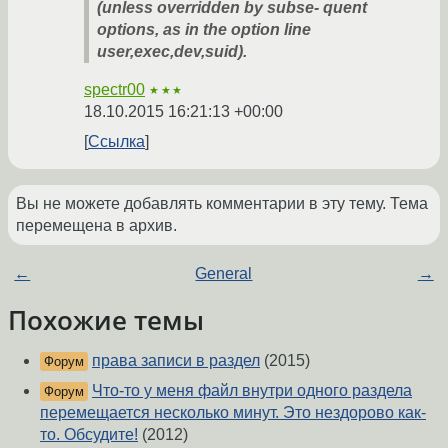
(unless overridden by subse- quent
options, as in the option line
user,exec,dev,suid).
spectr00
★★★
18.10.2015 16:21:13 +00:00
Ссылка
Вы не можете добавлять комментарии в эту тему. Тема
перемещена в архив.
←
General
→
Похожие темы
права записи в раздел
(2015)
Форум
Что-то у меня файл внутри одного раздела
Форум
перемещается несколько минут. Это нездорово как-
то. Обсудите!
(2012)