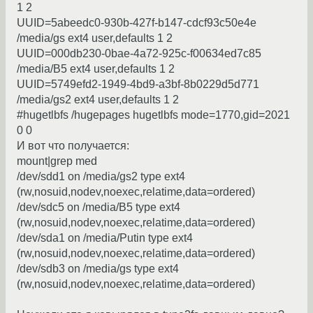
1 2
UUID=5abeedc0-930b-427f-b147-cdcf93c50e4e
/media/gs ext4 user,defaults 1 2
UUID=000db230-0bae-4a72-925c-f00634ed7c85
/media/B5 ext4 user,defaults 1 2
UUID=5749efd2-1949-4bd9-a3bf-8b0229d5d771
/media/gs2 ext4 user,defaults 1 2
#hugetlbfs /hugepages hugetlbfs mode=1770,gid=2021
0 0
И вот что получается:
mount|grep med
/dev/sdd1 on /media/gs2 type ext4
(rw,nosuid,nodev,noexec,relatime,data=ordered)
/dev/sdc5 on /media/B5 type ext4
(rw,nosuid,nodev,noexec,relatime,data=ordered)
/dev/sda1 on /media/Putin type ext4
(rw,nosuid,nodev,noexec,relatime,data=ordered)
/dev/sdb3 on /media/gs type ext4
(rw,nosuid,nodev,noexec,relatime,data=ordered)