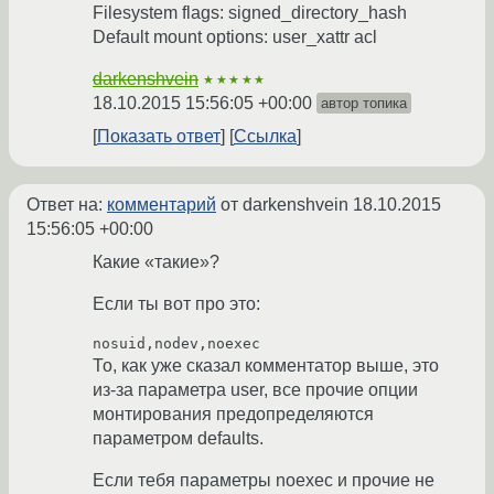
Filesystem flags: signed_directory_hash
Default mount options: user_xattr acl
darkenshvein
★★★★★
18.10.2015 15:56:05 +00:00
автор топика
Показать ответ
Ссылка
Ответ на:
комментарий
от darkenshvein
18.10.2015
15:56:05 +00:00
Какие «такие»?
Если ты вот про это:
То, как уже сказал комментатор выше, это
из-за параметра user, все прочие опции
монтирования предопределяются
параметром defaults.
Если тебя параметры noexec и прочие не