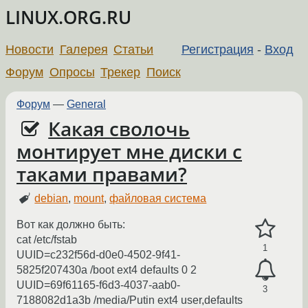
LINUX.ORG.RU
Новости
Галерея
Статьи
Регистрация
-
Вход
Форум
Опросы
Трекер
Поиск
Форум
—
General
Какая сволочь
монтирует мне диски с
таками правами?
debian
,
mount
,
файловая система
Вот как должно быть:
cat /etc/fstab
1
UUID=c232f56d-d0e0-4502-9f41-
5825f207430a /boot ext4 defaults 0 2
UUID=69f61165-f6d3-4037-aab0-
3
7188082d1a3b /media/Putin ext4 user,defaults