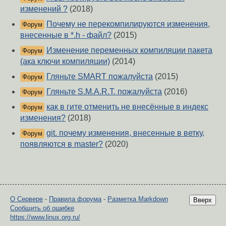
изменений ?
(2018)
Почему не перекомпилируются изменения,
Форум
внесенные в *.h - файл?
(2015)
Изменение переменных компиляции пакета
Форум
(ака ключи компиляции)
(2014)
Гляньте SMART пожалуйста
(2015)
Форум
Гляньте S.M.A.R.T. пожалуйста
(2016)
Форум
как в гите отменить не внесённые в индекс
Форум
изменения?
(2018)
git. почему изменения, внесенные в ветку,
Форум
появляются в master?
(2020)
О Сервере
-
Правила форума
-
Разметка Markdown
Вверх
Сообщить об ошибке
https://www.linux.org.ru/