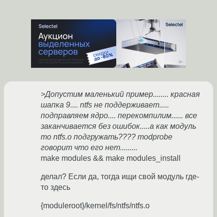
>Допустим маленький пример........ красная
шапка 9.... ntfs не поддерживает.....
подправляем ядро.... перекомпилим...... все
заканчивается без ошибок.....а как модуль
то ntfs.o подгружать???? modprobe
говорит что его нет.........
make modules && make modules_install
делал? Если да, тогда ищи свой модуль где-
то здесь
{moduleroot}/kernel/fs/ntfs/ntfs.o