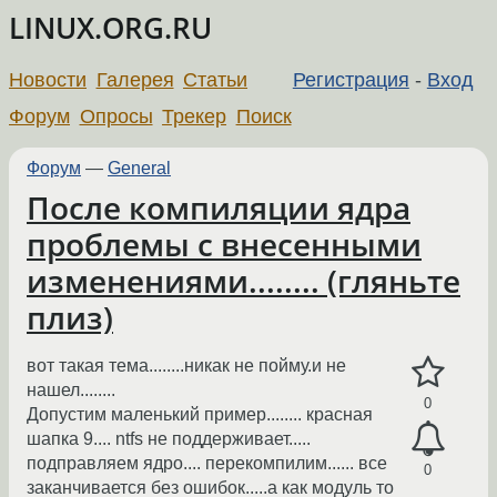
LINUX.ORG.RU
Новости
Галерея
Статьи
Регистрация
-
Вход
Форум
Опросы
Трекер
Поиск
Форум
—
General
После компиляции ядра
проблемы с внесенными
изменениями........ (гляньте
плиз)
вот такая тема........никак не пойму.и не
нашел........
0
Допустим маленький пример........ красная
шапка 9.... ntfs не поддерживает.....
подправляем ядро.... перекомпилим...... все
0
заканчивается без ошибок.....а как модуль то