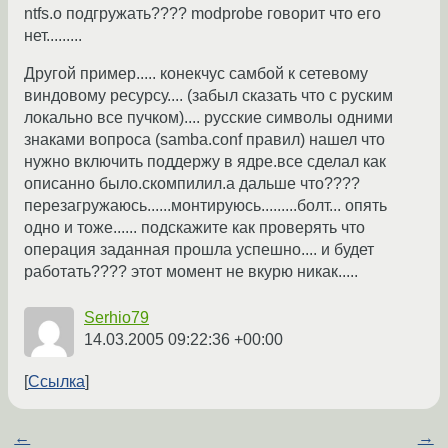
ntfs.o подгружать???? modprobe говорит что его
нет.........
Другой пример..... конекчус самбой к сетевому
виндовому ресурсу.... (забыл сказать что с руским
локально все пучком).... русские символы одними
знаками вопроса (samba.conf правил) нашел что
нужно включить поддержу в ядре.все сделал как
описанно было.скомпилил.а дальше что????
перезагружаюсь......монтируюсь.........болт... опять
одно и тоже...... подскажите как проверять что
операция заданная прошла успешно.... и будет
работать???? этот момент не вкурю никак.....
Serhio79
14.03.2005 09:22:36 +00:00
Ссылка
←
→