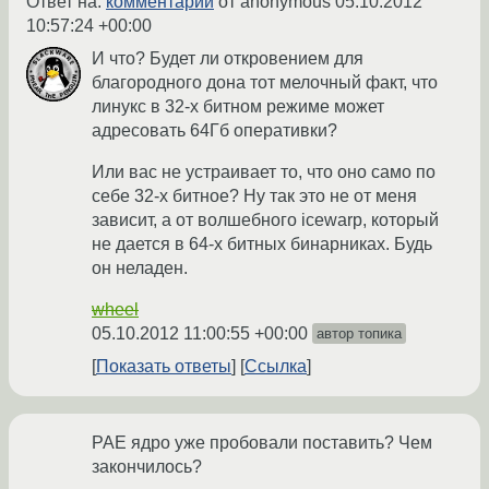
Ответ на:
комментарий
от anonymous
05.10.2012
10:57:24 +00:00
И что? Будет ли откровением для
благородного дона тот мелочный факт, что
линукс в 32-х битном режиме может
адресовать 64Гб оперативки?
Или вас не устраивает то, что оно само по
себе 32-х битное? Ну так это не от меня
зависит, а от волшебного icewarp, который
не дается в 64-х битных бинарниках. Будь
он неладен.
wheel
05.10.2012 11:00:55 +00:00
автор топика
Показать ответы
Ссылка
PAE ядро уже пробовали поставить? Чем
закончилось?