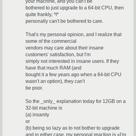
your machine, and you can't be
bothered to just upgrade to a 64-bit CPU, then
quite frankly, *I*
personally can't be bothered to care.
That's my personal opinion, and I realize that
some of the commercial
vendors may care about their insane
customers' satisfaction, but I'm
simply not interested in insane users. If they
have that much RAM (and
bought it a few years ago when a 64-bit CPU
wasn't an option), they can't
be poor.
So the _only_ explanation today for 12GB on a
32-bit machine is
(a) insanity
or
(b) being so lazy as to not bother to upgrade
and in either case, my personal reaction is «I'm