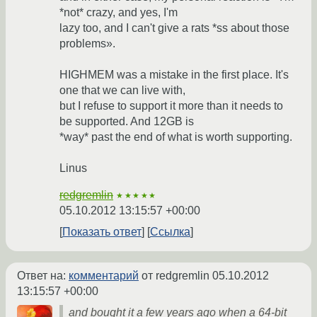
*not* crazy, and yes, I'm
lazy too, and I can't give a rats *ss about those
problems».
HIGHMEM was a mistake in the first place. It's
one that we can live with,
but I refuse to support it more than it needs to
be supported. And 12GB is
*way* past the end of what is worth supporting.
Linus
redgremlin
★★★★★
05.10.2012 13:15:57 +00:00
Показать ответ
Ссылка
Ответ на:
комментарий
от redgremlin
05.10.2012
13:15:57 +00:00
and bought it a few years ago when a 64-bit