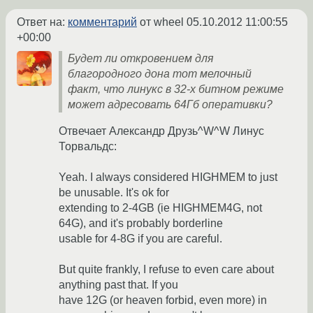
Ответ на:
комментарий
от wheel
05.10.2012 11:00:55
+00:00
Будет ли откровением для
благородного дона тот мелочный
факт, что линукс в 32-х битном режиме
может адресовать 64Гб оперативки?
Отвечает Александр Друзь^W^W Линус
Торвальдс:
Yeah. I always considered HIGHMEM to just
be unusable. It's ok for
extending to 2-4GB (ie HIGHMEM4G, not
64G), and it's probably borderline
usable for 4-8G if you are careful.
But quite frankly, I refuse to even care about
anything past that. If you
have 12G (or heaven forbid, even more) in