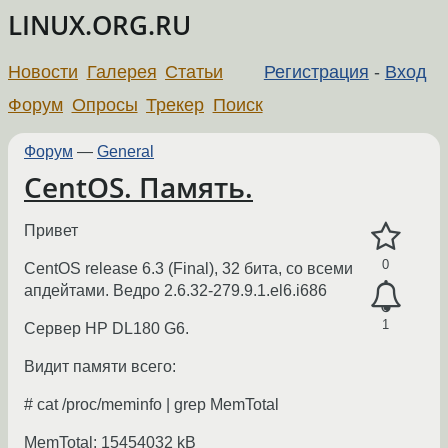
LINUX.ORG.RU
Новости
Галерея
Статьи
Регистрация
-
Вход
Форум
Опросы
Трекер
Поиск
Форум
—
General
CentOS. Память.
Привет
0
CentOS release 6.3 (Final), 32 бита, со всеми
апдейтами. Ведро 2.6.32-279.9.1.el6.i686
1
Сервер HP DL180 G6.
Видит памяти всего:
# cat /proc/meminfo | grep MemTotal
MemTotal: 15454032 kB