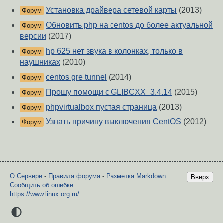
Установка драйвера сетевой карты
(2013)
Форум
Обновить php на centos до более актуальной
Форум
версии
(2017)
hp 625 нет звука в колонках, только в
Форум
наушниках
(2010)
centos gre tunnel
(2014)
Форум
Прошу помощи с GLIBCXX_3.4.14
(2015)
Форум
phpvirtualbox пустая страница
(2013)
Форум
Узнать причину выключения CentOS
(2012)
Форум
О Сервере
-
Правила форума
-
Разметка Markdown
Вверх
Сообщить об ошибке
https://www.linux.org.ru/