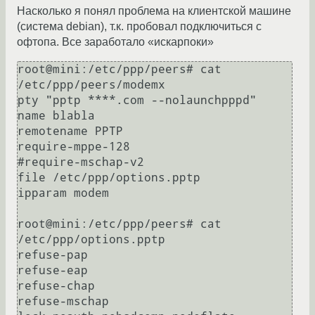
Насколько я понял проблема на клиентской машине
(система debian), т.к. пробовал подключиться с
офтопа. Все заработало «искарпоки»
root@mini:/etc/ppp/peers# cat 
/etc/ppp/peers/modemx 

pty "pptp ****.com --nolaunchpppd"

name blabla

remotename PPTP

require-mppe-128

#require-mschap-v2

file /etc/ppp/options.pptp

ipparam modem

root@mini:/etc/ppp/peers# cat 
/etc/ppp/options.pptp

refuse-pap

refuse-eap

refuse-chap

refuse-mschap
