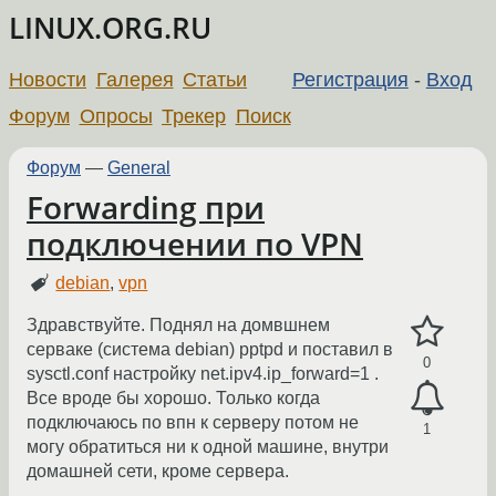
LINUX.ORG.RU
Новости
Галерея
Статьи
Регистрация
-
Вход
Форум
Опросы
Трекер
Поиск
Форум
—
General
Forwarding при
подключении по VPN
debian
,
vpn
Здравствуйте. Поднял на домвшнем
серваке (система debian) pptpd и поставил в
0
sysctl.conf настройку net.ipv4.ip_forward=1 .
Все вроде бы хорошо. Только когда
подключаюсь по впн к серверу потом не
1
могу обратиться ни к одной машине, внутри
домашней сети, кроме сервера.