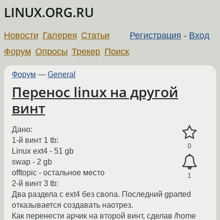
LINUX.ORG.RU
Новости
Галерея
Статьи
Регистрация
-
Вход
Форум
Опросы
Трекер
Поиск
Форум
—
General
Перенос linux на другой
винт
Дано:
1-й винт 1 tb:
0
Linux ext4 - 51 gb
swap - 2 gb
offtopic - остальное место
1
2-й винт 3 tb:
Два раздела с ext4 без свопа. Последний gparted
отказывается создавать наотрез.
Как перенести арчик на второй винт, сделав /home