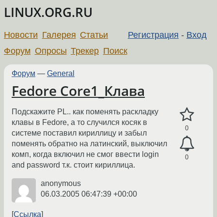
LINUX.ORG.RU
Новости
Галерея
Статьи
Регистрация
-
Вход
Форум
Опросы
Трекер
Поиск
Форум
—
General
Fedore Core1_Клава
Подскажите PL.. как поменять раскладку
клавы в Fedore, а то случился косяк в
0
системе поставил кириллицу и забыл
поменять обратно на латинский, выключил
комп, когда включил не смог ввести login
0
and password т.к. стоит кириллица.
anonymous
06.03.2005 06:47:39 +00:00
Ссылка