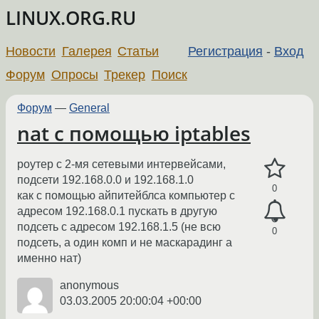
LINUX.ORG.RU
Новости
Галерея
Статьи
Регистрация
-
Вход
Форум
Опросы
Трекер
Поиск
Форум
—
General
nat с помощью iptables
роутер с 2-мя сетевыми интервейсами,
подсети 192.168.0.0 и 192.168.1.0
0
как с помощью айпитейблса компьютер с
адресом 192.168.0.1 пускать в другую
подсеть с адресом 192.168.1.5 (не всю
0
подсеть, а один комп и не маскарадинг а
именно нат)
anonymous
03.03.2005 20:00:04 +00:00