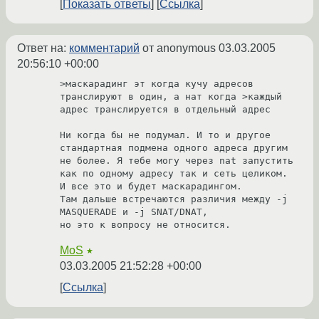
Показать ответы
Ссылка
Ответ на:
комментарий
от anonymous
03.03.2005
20:56:10 +00:00
>маскарадинг эт когда кучу адресов 
транслируют в один, а нат когда >каждый 
адрес транслируется в отдельный адрес

Ни когда бы не подумал. И то и другое 
стандартная подмена одного адреса другим 
не более. Я тебе могу через nat запустить 
как по одному адресу так и сеть целиком. 
И все это и будет маскарадингом.

Там дальше встречаются различия между -j 
MASQUERADE и -j SNAT/DNAT,

MoS
★
03.03.2005 21:52:28 +00:00
Ссылка