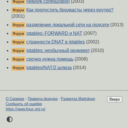
network configuration
(2003)
Форум
Как пропустить бродкасты через роутер?
Форум
(2001)
разделение локальной сети на подсети
(2013)
Форум
iptables: FORWARD и NAT
(2007)
Форум
странности DNAT в iptables
(2002)
Форум
iptables: необычный редирект
(2010)
Форум
срочно нужна помощь
(2008)
Форум
iptables/NAT/2 шлюза
(2014)
Форум
О Сервере
-
Правила форума
-
Разметка Markdown
Вверх
Сообщить об ошибке
https://www.linux.org.ru/