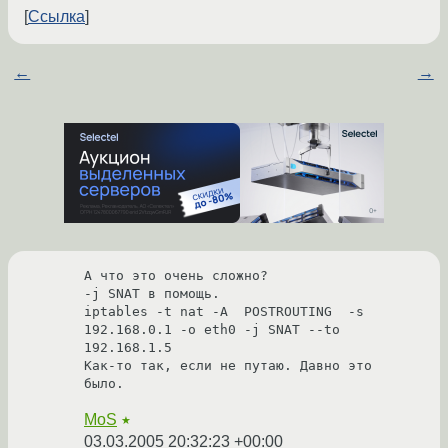
Ссылка
←
→
А что это очень сложно?

-j SNAT в помощь.

iptables -t nat -A  POSTROUTING  -s 
192.168.0.1 -o eth0 -j SNAT --to 
192.168.1.5

Как-то так, если не путаю. Давно это 
было.
MoS
★
03.03.2005 20:32:23 +00:00