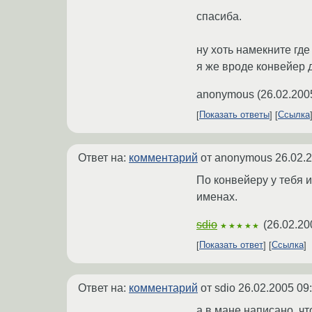
спасиба.
ну хоть намекните гд
я же вроде конвейер 
anonymous
(
26.02.200
Показать ответы
Ссылка
Ответ на:
комментарий
от anonymous
26.02.
По конвейеру у тебя и
именах.
sdio
(
26.02.20
★★★★★
Показать ответ
Ссылка
Ответ на:
комментарий
от sdio
26.02.2005 09
а в мане написано, чт