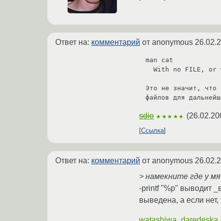
Ответ на:
комментарий
от anonymous
26.02.
man cat

  With no FILE, or when FILE is -, read standard input.

Это не значит, что 
файлов для дальнейш
sdio
(
26.02.20
★★★★★
Ссылка
Ответ на:
комментарий
от anonymous
26.02.
> намекните где у м
-printf "%p" выводит _
выведена, а если нет, 
watashiwa_daredeska