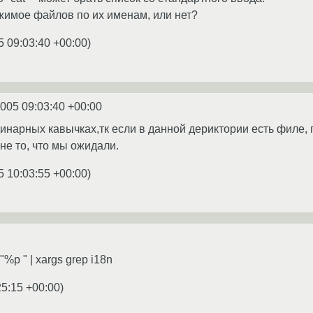
жимое файлов по их именам, или нет?
5 09:03:40 +00:00
)
2005 09:03:40 +00:00
одинарных кавычках,тк если в данной дериктории есть филе
не то, что мы ожидали.
5 10:03:55 +00:00
)
f "%p " | xargs grep i18n
25:15 +00:00
)