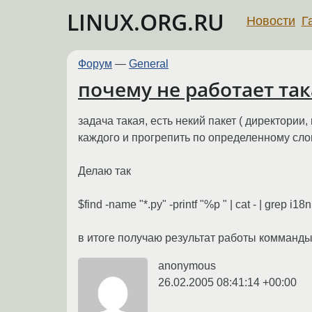
LINUX.ORG.RU
Новости
Г
Форум
—
General
почему не работает та
задача такая, есть некий пакет ( директори
каждого и прогрепить по определенному сло
Делаю так
$find -name "*.py" -printf "%p " | cat - | grep i18n
в итоге получаю результат работы комманды f
anonymous
26.02.2005 08:41:14 +00:00