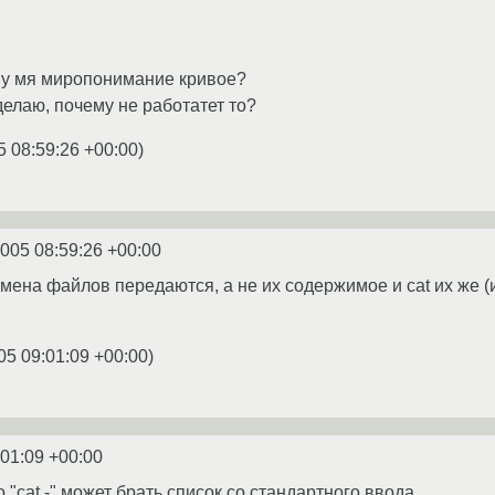
е у мя миропонимание кривое?
делаю, почему не работатет то?
5 08:59:26 +00:00
)
2005 08:59:26 +00:00
мена файлов передаются, а не их содержимое и cat их же (и
05 09:01:09 +00:00
)
:01:09 +00:00
о "cat -" может брать список со стандартного ввода.