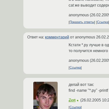
cat же выводит содер
anonymous
(
26.02.200
Показать ответы
Ссылка
Ответ на:
комментарий
от anonymous
26.02.
Кстати *.py лучше в 
то получится немного 
anonymous
(
26.02.200
Ссылка
делай вот так:
find -name "*.py" -print
Zert
(
26.02.2005 10:
★
Ссылка