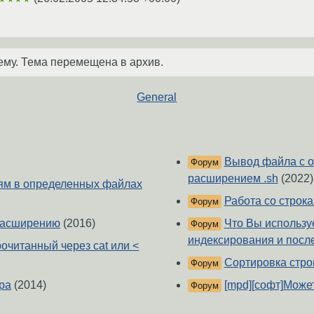
ему. Тема перемещена в архив.
General
Вывод файла с о
Форум
расширением .sh
(2022)
иям в определенных файлах
Работа со строк
Форум
расширению
(2016)
Что Вы использу
Форум
индексирования и посл
рочитанный через cat или <
Сортировка стро
Форум
ра
(2014)
[mpd][софт]Може
Форум