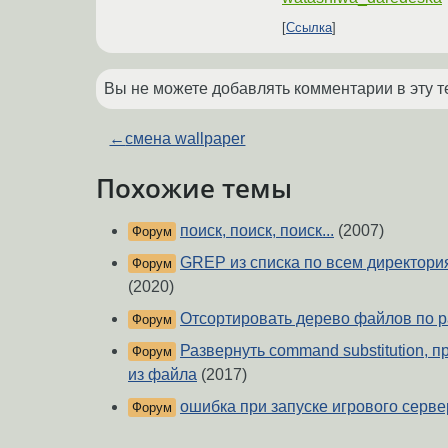
Ссылка
Вы не можете добавлять комментарии в эту т
←
смена wallpaper
Похожие темы
поиск, поиск, поиск...
(2007)
Форум
GREP из списка по всем директор
Форум
(2020)
Отсортировать дерево файлов по 
Форум
Развернуть command substitution, п
Форум
из файла
(2017)
ошибка при запуске игрового серве
Форум