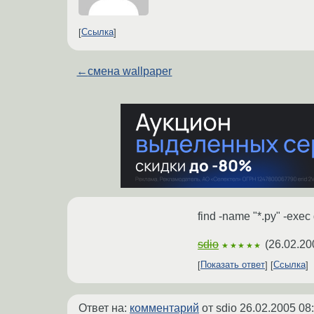
Ссылка
←
смена wallpaper
find -name "*.py" -exec g
sdio
(
26.02.20
★★★★★
Показать ответ
Ссылка
Ответ на:
комментарий
от sdio
26.02.2005 08