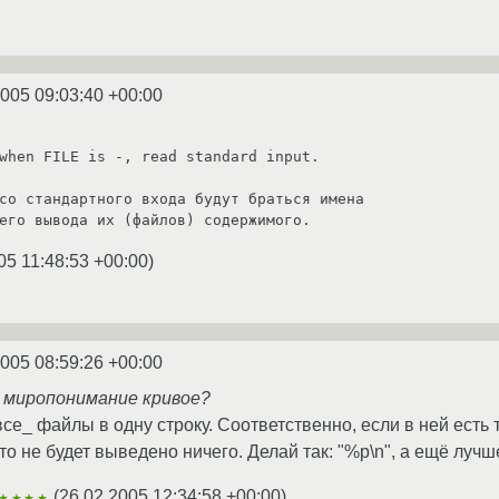
2005 09:03:40 +00:00
со стандартного входа будут браться имена

его вывода их (файлов) содержимого.
05 11:48:53 +00:00
)
2005 08:59:26 +00:00
я миропонимание кривое?
все_ файлы в одну строку. Соответственно, если в ней есть то
то не будет выведено ничего. Делай так: "%p\n", а ещё лучше:
(
26.02.2005 12:34:58 +00:00
)
★★★★