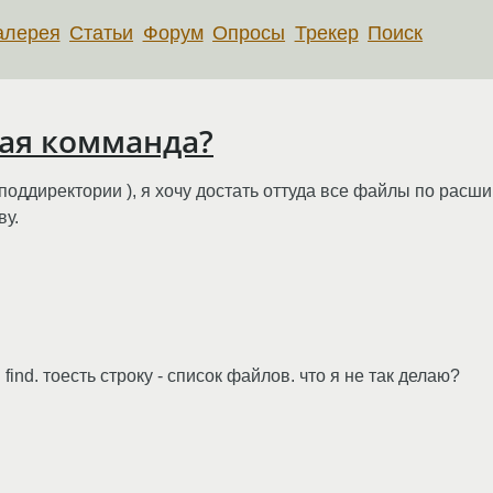
алерея
Статьи
Форум
Опросы
Трекер
Поиск
кая комманда?
и, поддиректории ), я хочу достать оттуда все файлы по рас
ву.
ind. тоесть строку - список файлов. что я не так делаю?