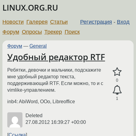
LINUX.ORG.RU
Новости
Галерея
Статьи
Регистрация
-
Вход
Форум
Опросы
Трекер
Поиск
Форум
—
General
Удобный редактор RTF
Ребятки, девочки и мальчики, подскажите
мне удобный редактор текста,
0
поддерживающий RTF. Если можно, то и с
vimlike-управлением.
1
inb4: AbiWord, OOo, Libreoffice
Deleted
27.08.2012 16:39:27 +00:00
Ссылка