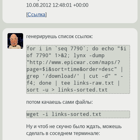
10.08.2012 12:48:01 +00:00
Ссылка
генерируешь список ссылок:
for i in `seq 7790`; do echo "$i 
of 7790" 1>&2; lynx -dump 
"http://www.epicwar.com/maps/?
page=$i&sort=time&order=desc" | 
grep '/download/' | cut -d" " -
f4; done | tee links-raw.txt | 
потом качаешь сами файлы:
Ну и чтоб не скучно было ждать, можешь
сделать в соседнем терминале: