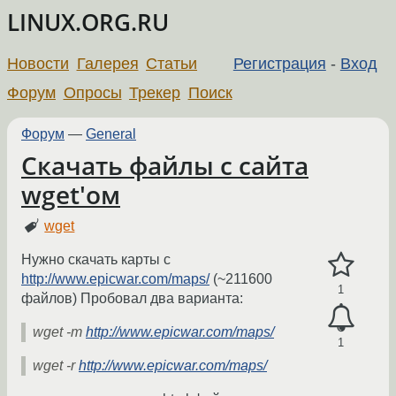
LINUX.ORG.RU
Новости
Галерея
Статьи
Регистрация
-
Вход
Форум
Опросы
Трекер
Поиск
Форум
—
General
Скачать файлы с сайта
wget'ом
wget
Нужно скачать карты с
http://www.epicwar.com/maps/
(~211600
1
файлов) Пробовал два варианта:
wget -m
http://www.epicwar.com/maps/
1
wget -r
http://www.epicwar.com/maps/