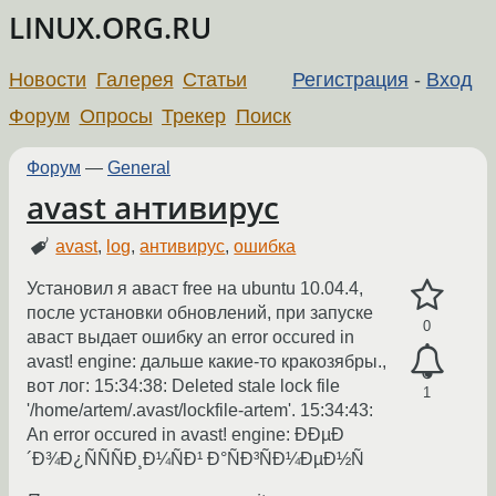
LINUX.ORG.RU
Новости
Галерея
Статьи
Регистрация
-
Вход
Форум
Опросы
Трекер
Поиск
Форум
—
General
avast антивирус
avast
,
log
,
антивирус
,
ошибка
Установил я аваст free на ubuntu 10.04.4,
после установки обновлений, при запуске
0
аваст выдает ошибку an error occured in
avast! engine: дальше какие-то кракозябры.,
вот лог: 15:34:38: Deleted stale lock file
1
'/home/artem/.avast/lockfile-artem'. 15:34:43:
An error occured in avast! engine: ÐÐµÐ
´Ð¾Ð¿ÑÑÑÐ¸Ð¼ÑÐ¹ Ð°ÑÐ³ÑÐ¼ÐµÐ½Ñ