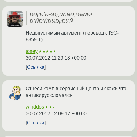
ÐÐµÐ´Ð¾Ð¿ÑÑÑÐ¸Ð¼ÑÐ¹
Ð°ÑÐ³ÑÐ¼ÐµÐ½Ñ
Недопустимый аргумент (перевод с ISO-
8859-1)
toney
★★★★★
30.07.2012 11:29:18 +00:00
Ссылка
Отнеси комп в сервисный центр и скажи что
антивирус сломался.
winddos
★★★
30.07.2012 12:09:17 +00:00
Ссылка