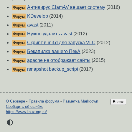
Антивирус ClamAV вешает систему
(2016)
Форум
KDevelop
(2014)
Форум
avast
(2011)
Форум
Нужно удалить avast
(2012)
Форум
Скрипт в init.d для запуска VLC
(2012)
Форум
Бекапилка вашего ПекА
(2023)
Форум
apache не отображает сайты
(2015)
Форум
rsnapshot backup_script
(2017)
Форум
О Сервере
-
Правила форума
-
Разметка Markdown
Вверх
Сообщить об ошибке
https://www.linux.org.ru/