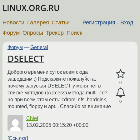
LINUX.ORG.RU
Новости
Галерея
Статьи
Регистрация
-
Вход
Форум
Опросы
Трекер
Поиск
Форум
—
General
DSELECT
Доброго времени суток всем сюда
зашедшим :) Подскажите пожалуйста,
0
почему запуская DSELECT у меня нет в
списке методов ([A]ccess) метода multi_cd?
но при всем этом есть: cdrom, nfs, harddisk,
0
mounted, floppy и apt... Спасибо за внимание
Chief
13.02.2005 00:15:20 +00:00
Ссылка