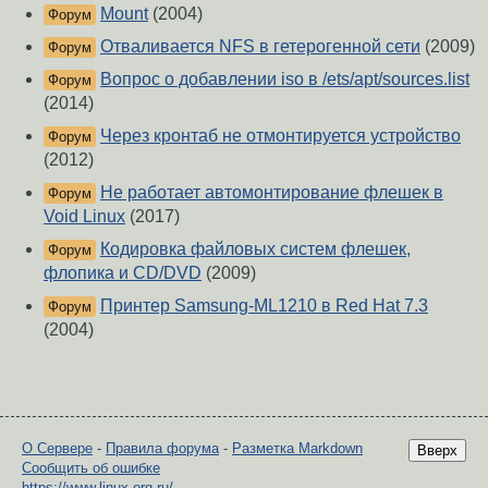
Mount
(2004)
Форум
Отваливается NFS в гетерогенной сети
(2009)
Форум
Вопрос о добавлении iso в /ets/apt/sources.list
Форум
(2014)
Через кронтаб не отмонтируется устройство
Форум
(2012)
Не работает автомонтирование флешек в
Форум
Void Linux
(2017)
Кодировка файловых систем флешек,
Форум
флопика и CD/DVD
(2009)
Принтер Samsung-ML1210 в Red Hat 7.3
Форум
(2004)
О Сервере
-
Правила форума
-
Разметка Markdown
Вверх
Сообщить об ошибке
https://www.linux.org.ru/