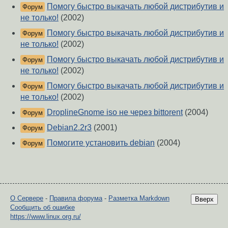
Помогу быстро выкачать любой дистрибутив и
Форум
не только!
(2002)
Помогу быстро выкачать любой дистрибутив и
Форум
не только!
(2002)
Помогу быстро выкачать любой дистрибутив и
Форум
не только!
(2002)
Помогу быстро выкачать любой дистрибутив и
Форум
не только!
(2002)
DroplineGnome iso не через bittorent
(2004)
Форум
Debian2.2r3
(2001)
Форум
Помогите установить debian
(2004)
Форум
О Сервере
-
Правила форума
-
Разметка Markdown
Вверх
Сообщить об ошибке
https://www.linux.org.ru/