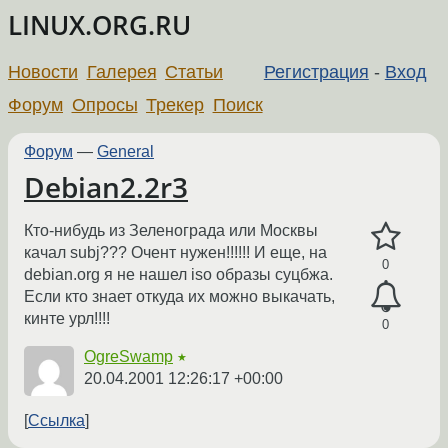
LINUX.ORG.RU
Новости
Галерея
Статьи
Регистрация
-
Вход
Форум
Опросы
Трекер
Поиск
Форум
—
General
Debian2.2r3
Кто-нибудь из Зеленограда или Москвы
качал subj??? Очент нужен!!!!!! И еще, на
0
debian.org я не нашел iso образы суцбжа.
Если кто знает откуда их можно выкачать,
кинте урл!!!!
0
OgreSwamp
★
20.04.2001 12:26:17 +00:00
Ссылка