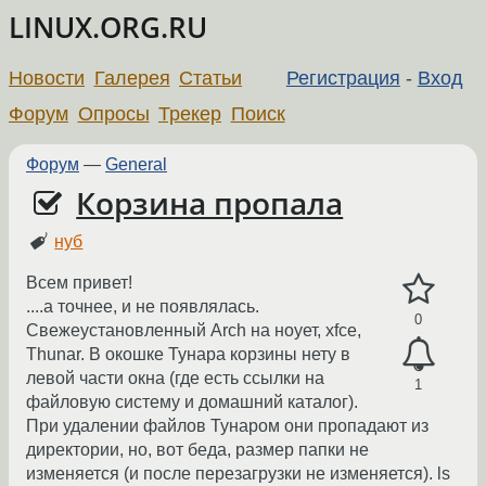
LINUX.ORG.RU
Новости
Галерея
Статьи
Регистрация
-
Вход
Форум
Опросы
Трекер
Поиск
Форум
—
General
Корзина пропала
нуб
Всем привет!
....а точнее, и не появлялась.
0
Свежеустановленный Arch на ноует, xfce,
Thunar. В окошке Тунара корзины нету в
левой части окна (где есть ссылки на
1
файловую систему и домашний каталог).
При удалении файлов Тунаром они пропадают из
директории, но, вот беда, размер папки не
изменяется (и после перезагрузки не изменяется). ls