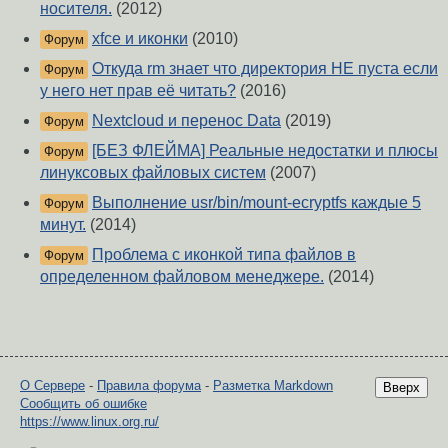
носителя.
(2012)
xfce и иконки
(2010)
Форум
Откуда rm знает что директория НЕ пуста если
Форум
у него нет прав её читать?
(2016)
Nextcloud и перенос Data
(2019)
Форум
[БЕЗ ФЛЕЙМА] Реальные недостатки и плюсы
Форум
линуксовых файловых систем
(2007)
Выполнение usr/bin/mount-ecryptfs каждые 5
Форум
минут.
(2014)
Проблема с иконкой типа файлов в
Форум
определенном файловом менеджере.
(2014)
О Сервере
-
Правила форума
-
Разметка Markdown
Вверх
Сообщить об ошибке
https://www.linux.org.ru/