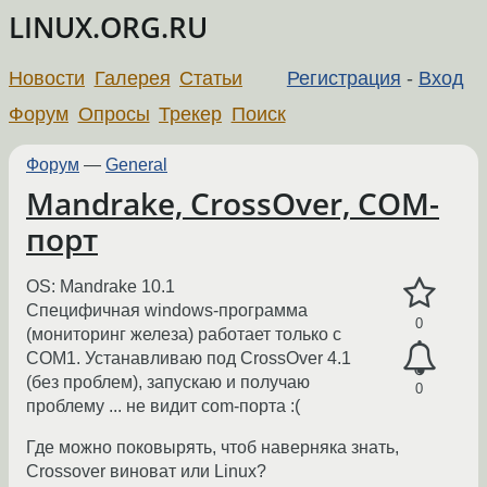
LINUX.ORG.RU
Новости
Галерея
Статьи
Регистрация
-
Вход
Форум
Опросы
Трекер
Поиск
Форум
—
General
Mandrake, CrossOver, COM-
порт
OS: Mandrake 10.1
Специфичная windows-программа
0
(мониторинг железа) работает только с
COM1. Устанавливаю под CrossOver 4.1
(без проблем), запускаю и получаю
0
проблему ... не видит com-порта :(
Где можно поковырять, чтоб наверняка знать,
Crossover виноват или Linux?