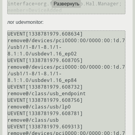
interface=org.freedesktop.Hal.Manager; 
Развернуть
лог udevmonitor:
UEVENT[1338781979.608634] 
remove@/devices/pci0000:00/0000:00:1d.7
/usb1/1-8/1-8.1/1-
8.1:1.0/usbdev1.16_ep02

UEVENT[1338781979.608705] 
remove@/devices/pci0000:00/0000:00:1d.7
/usb1/1-8/1-8.1/1-
8.1:1.0/usbdev1.16_ep84

UEVENT[1338781979.608732] 
remove@/class/usb_endpoint

UEVENT[1338781979.608756] 
remove@/class/usb/lp0

UEVENT[1338781979.608781] 
remove@/class/usb

UEVENT[1338781979.609313] 
remove@/devices/pci0000:00/0000:00:1d.7