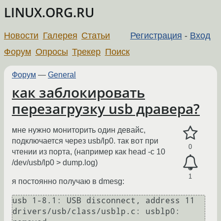
LINUX.ORG.RU
Новости
Галерея
Статьи
Регистрация
-
Вход
Форум
Опросы
Трекер
Поиск
Форум
—
General
как заблокировать
перезагрузку usb дравера?
мне нужно мониторить один девайс,
подключается через usb/lp0. так вот при
0
чтении из порта, (например как head -c 10
/dev/usb/lp0 > dump.log)
1
я постоянно получаю в dmesg:
usb 1-8.1: USB disconnect, address 11

drivers/usb/class/usblp.c: usblp0: 