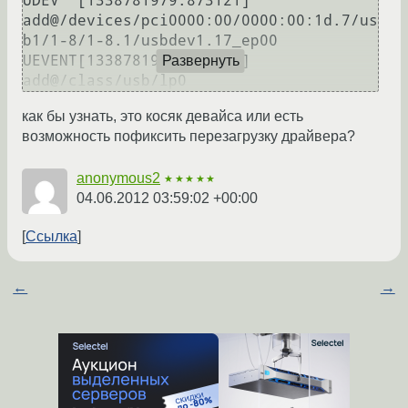
UDEV  [1338781979.873121] 
add@/devices/pci0000:00/0000:00:1d.7/us
b1/1-8/1-8.1/usbdev1.17_ep00

UEVENT[1338781979.874227] 
Развернуть
как бы узнать, это косяк девайса или есть
возможность пофиксить перезагрузку драйвера?
anonymous2
★★★★★
04.06.2012 03:59:02 +00:00
Ссылка
←
→