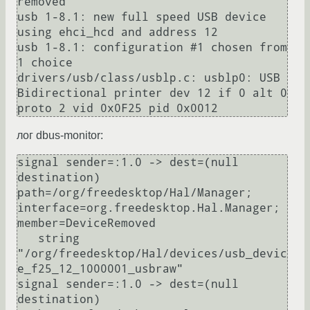
removed

usb 1-8.1: new full speed USB device 
using ehci_hcd and address 12

usb 1-8.1: configuration #1 chosen from 
1 choice

drivers/usb/class/usblp.c: usblp0: USB 
Bidirectional printer dev 12 if 0 alt 0 
лог dbus-monitor:
signal sender=:1.0 -> dest=(null 
destination) 
path=/org/freedesktop/Hal/Manager; 
interface=org.freedesktop.Hal.Manager; 
member=DeviceRemoved

   string 
"/org/freedesktop/Hal/devices/usb_devic
e_f25_12_1000001_usbraw"

signal sender=:1.0 -> dest=(null 
destination) 