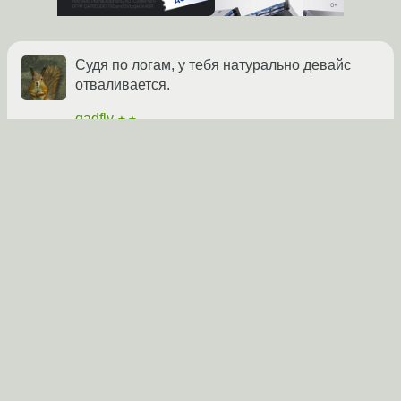
Судя по логам, у тебя натурально девайс
отваливается.
gadfly
★★
04.06.2012 07:06:32 +00:00
Ссылка
Говорят, надо гадать с помощью usbmon
(/usr/src/linux-.../Documentation/usb/usbmon.tx
t), может быть ядро пытается его усыплять,
а тот отваливается. Может поможет опция
usbcore.autosuspend
mky
★★★★★
04.06.2012 07:17:36 +00:00
Ссылка