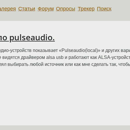
алерея
Статьи
Форум
Опросы
Трекер
Поиск
о pulseaudio.
удио-устройств показывает «Pulseaudio(local)» и других вар
се видятся драйвером alsa usb и работают как ALSA-устройс
лял выбирать любой источник или как мне сделать так, чтобы