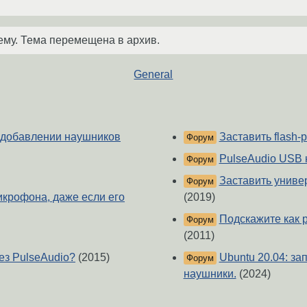
ему. Тема перемещена в архив.
General
и добавлении наушников
Заставить flash-
Форум
PulseAudio USB
Форум
Заставить униве
Форум
микрофона, даже если его
(2019)
Подскажите как 
Форум
(2011)
ез PulseAudio?
(2015)
Ubuntu 20.04: за
Форум
наушники.
(2024)