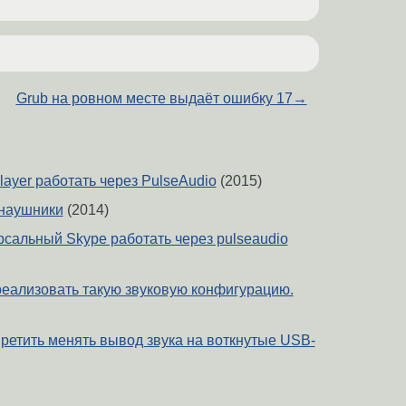
Grub на ровном месте выдаёт ошибку 17
→
player работать через PulseAudio
(2015)
 наушники
(2014)
рсальный Skype работать через pulseaudio
реализовать такую звуковую конфигурацию.
претить менять вывод звука на воткнутые USB-