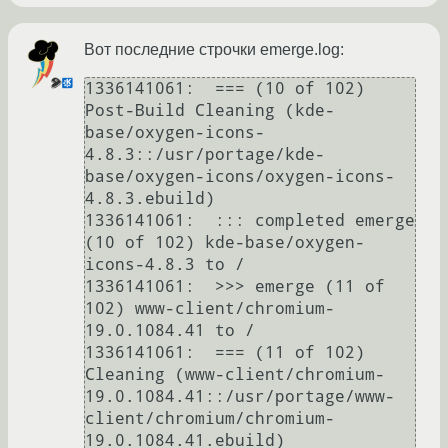
Вот последние строчки emerge.log:
1336141061:  === (10 of 102) 
Post-Build Cleaning (kde-
base/oxygen-icons-
4.8.3::/usr/portage/kde-
base/oxygen-icons/oxygen-icons-
4.8.3.ebuild)

1336141061:  ::: completed emerge 
(10 of 102) kde-base/oxygen-
icons-4.8.3 to /

1336141061:  >>> emerge (11 of 
102) www-client/chromium-
19.0.1084.41 to /

1336141061:  === (11 of 102) 
Cleaning (www-client/chromium-
19.0.1084.41::/usr/portage/www-
client/chromium/chromium-
19.0.1084.41.ebuild)
