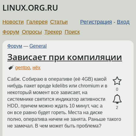
LINUX.ORG.RU
Новости
Галерея
Статьи
Регистрация
-
Вход
Форум
Опросы
Трекер
Поиск
Форум
—
General
Зависает при компиляции
gentoo
,
нёх
Сабж. Собираю в оперативе (её 4GB) какой
нибудь пакет вроде kdelibs или chromium и в
0
некоторый момент все зависает, на
системнике светится индикатор активности
HDD, причем можно ждать 10 минут, час а
2
он все равно будет гореть. Места на диске
полно, оператива ничем не занята. Раньше такого
не замечал. В чем может быть проблема?