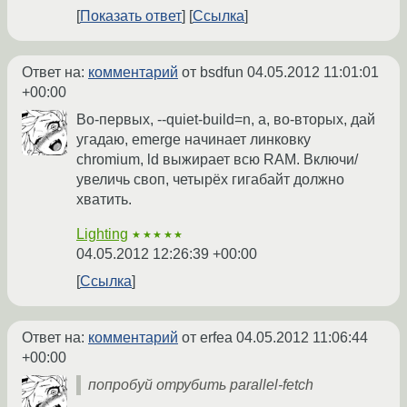
Показать ответ
Ссылка
Ответ на:
комментарий
от bsdfun
04.05.2012 11:01:01
+00:00
Во-первых, --quiet-build=n, а, во-вторых, дай
угадаю, emerge начинает линковку
chromium, ld выжирает всю RAM. Включи/
увеличь своп, четырёх гигабайт должно
хватить.
Lighting
★★★★★
04.05.2012 12:26:39 +00:00
Ссылка
Ответ на:
комментарий
от erfea
04.05.2012 11:06:44
+00:00
попробуй отрубить parallel-fetch