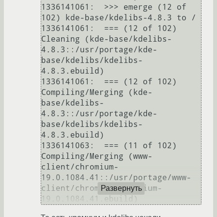
1336141061:  >>> emerge (12 of 
102) kde-base/kdelibs-4.8.3 to /

1336141061:  === (12 of 102) 
Cleaning (kde-base/kdelibs-
4.8.3::/usr/portage/kde-
base/kdelibs/kdelibs-
4.8.3.ebuild)

1336141061:  === (12 of 102) 
Compiling/Merging (kde-
base/kdelibs-
4.8.3::/usr/portage/kde-
base/kdelibs/kdelibs-
4.8.3.ebuild)

1336141063:  === (11 of 102) 
Compiling/Merging (www-
client/chromium-
19.0.1084.41::/usr/portage/www-
client/chromium/chromium-
Развернуть