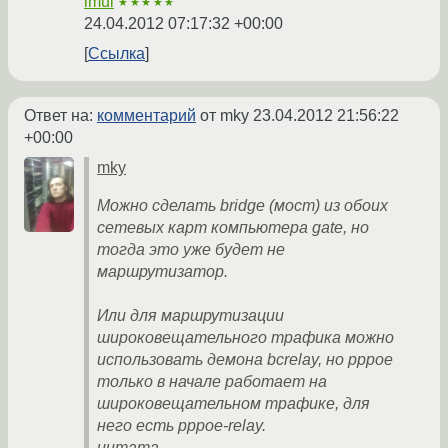
imul
★★★★★
24.04.2012 07:17:32 +00:00
Ссылка
Ответ на:
комментарий
от mky
23.04.2012 21:56:22
+00:00
mky
Можно сделать bridge (мост) из обоих
сетевых карт компьютера gate, но
тогда это уже будет не
маршрутизатор.
Или для маршрутизации
широковещательного трафика можно
использовать демона bcrelay, но pppoe
только в начале работает на
широковещательном трафике, для
него есть pppoe-relay.
цитата