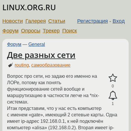
LINUX.ORG.RU
Новости
Галерея
Статьи
Регистрация
-
Вход
Форум
Опросы
Трекер
Поиск
Форум
—
General
Две разных сети
routing
,
самообразование
Вопрос про сети, но задаю его именно на
ЛОРе, потому как понять
0
функционирование сетей вообще и
маршрутизацию в частности легче на *nix-
системах.
1
Итак представим, что у нас есть компьютер
с именем «gate», имеющий 2 сетевые карты. Одна
имеет ip-адрес 192.168.0.1, к ней подключён
компьютер «alisa» (192.168.0.2). Вторая имеет ip-