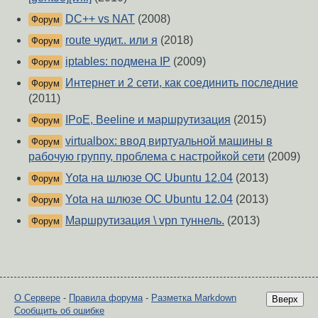
DC++ vs NAT
(2008)
Форум
route чудит.. или я
(2018)
Форум
iptables: подмена IP
(2009)
Форум
Интернет и 2 сети, как соединить последние
Форум
(2011)
IPoE, Beeline и маршрутизация
(2015)
Форум
virtualbox: ввод виртуальной машины в
Форум
рабочую группу, проблема с настройкой сети
(2009)
Yota на шлюзе ОС Ubuntu 12.04
(2013)
Форум
Yota на шлюзе ОС Ubuntu 12.04
(2013)
Форум
Маршрутизация \ vpn туннель.
(2013)
Форум
О Сервере
-
Правила форума
-
Разметка Markdown
Вверх
Сообщить об ошибке