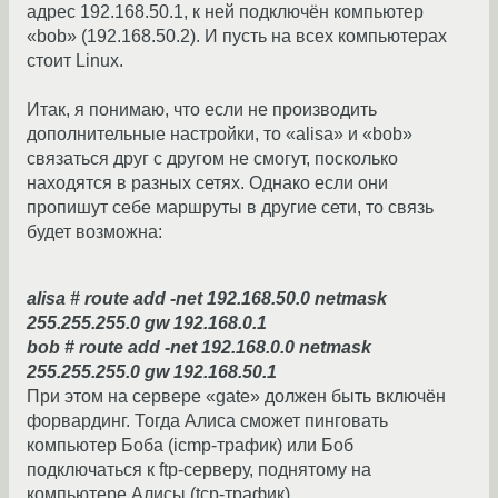
адрес 192.168.50.1, к ней подключён компьютер
«bob» (192.168.50.2). И пусть на всех компьютерах
стоит Linux.
Итак, я понимаю, что если не производить
дополнительные настройки, то «alisa» и «bob»
связаться друг с другом не смогут, посколько
находятся в разных сетях. Однако если они
пропишут себе маршруты в другие сети, то связь
будет возможна:
alisa # route add -net 192.168.50.0 netmask
255.255.255.0 gw 192.168.0.1
bob # route add -net 192.168.0.0 netmask
255.255.255.0 gw 192.168.50.1
При этом на сервере «gate» должен быть включён
форвардинг. Тогда Алиса сможет пинговать
компьютер Боба (icmp-трафик) или Боб
подключаться к ftp-серверу, поднятому на
компьютере Алисы (tcp-трафик).