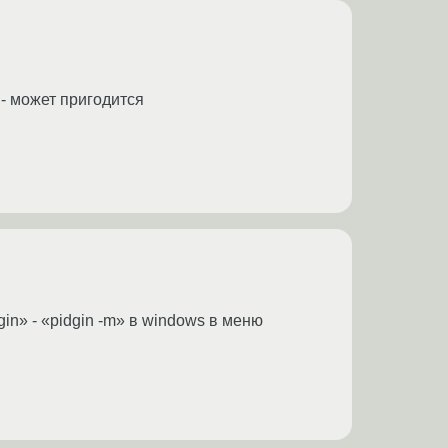
- может пригодится
in» - «pidgin -m» в windows в меню