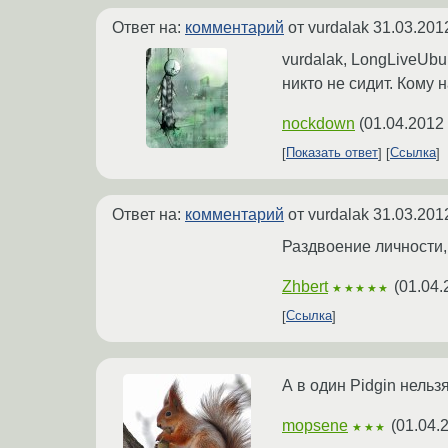
Ответ на:
комментарий
от vurdalak
31.03.201
vurdalak, LongLiveUbu
никто не сидит. Кому 
nockdown
(
01.04.2012
Показать ответ
Ссылка
Ответ на:
комментарий
от vurdalak
31.03.201
Раздвоение личности,
Zhbert
(
01.04.
★★★★★
Ссылка
А в один Pidgin нельз
mopsene
(
01.04.
★★★