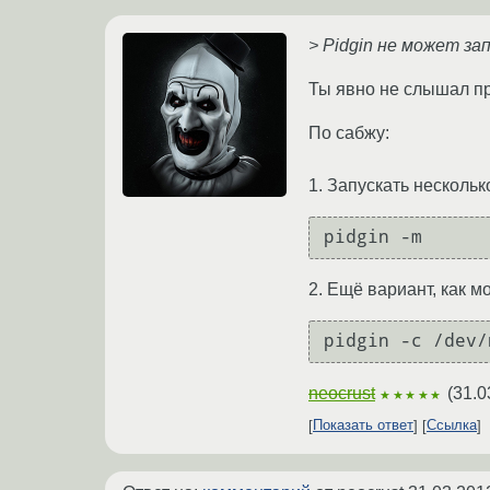
> Pidgin не может за
Ты явно не слышал пр
По сабжу:
1. Запускать нескольк
pidgin -m
2. Ещё вариант, как м
pidgin -c /dev/
neocrust
(
31.0
★★★★★
Показать ответ
Ссылка