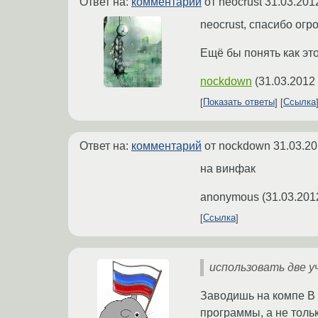
Ответ на:
комментарий
от neocrust
31.03.201
neocrust, спасибо огр
Ещё бы понять как это
nockdown
(
31.03.2012
Показать ответы
Ссылка
Ответ на:
комментарий
от nockdown
31.03.20
на винфак
anonymous
(
31.03.201
Ссылка
использовать две у
Заводишь на компе В
программы, а не толь