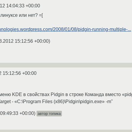
12 14:04:33 +00:00
линуксе или нет? =[
chnologies.wordpress.com/2008/01/08/pidgin-running-multiple-...
3.2012 15:12:56 +00:00
)
2 15:12:56 +00:00
меню KDE в свойствах Pidgin в строке Команда вместо «pidg
 Target - «C:\Program Files (x86)\Pidgin\pidgin.exe» -m"
 09:49:33 +00:00
)
автор топика