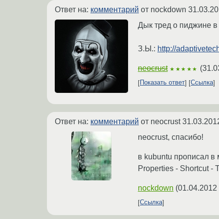
Ответ на:
комментарий
от nockdown
31.03.20
Дык тред о пиджине в 
З.Ы.:
http://adaptivete
neocrust
(
31.0
★★★★★
Показать ответ
Ссылка
Ответ на:
комментарий
от neocrust
31.03.201
neocrust, спасибо!
в kubuntu прописал в 
Properties - Shortcut -
nockdown
(
01.04.2012
Ссылка