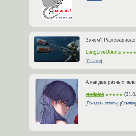
Зачем? Разговариваеш
LongLiveUbuntu
★★★
Ссылка
А как два разных чел
vurdalak
(
31.0
★★★★★
Показать ответы
Ссылка