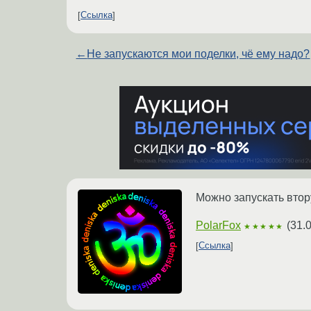
Ссылка
←
Не запускаются мои поделки, чё ему надо?
Можно запускать втор
PolarFox
(
31.
★★★★★
Ссылка