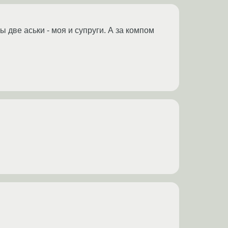
ы две аськи - моя и супруги. А за компом