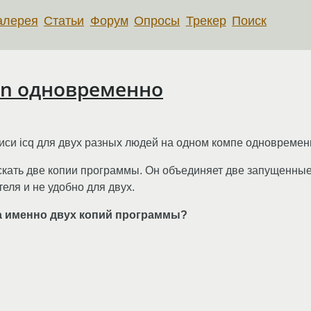
алерея
Статьи
Форум
Опросы
Трекер
Поиск
gin одновременно
писи icq для двух разных людей на одном компе одновремен
ускать две копии программы. Он объединяет две запущенные
еля и не удобно для двух.
а именно двух копий программы?