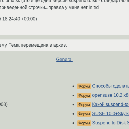
 с pmdisk (это еще одна версия suspend2disk - стандартно в
иведенной строчки...правда у меня нет initrd
5 18:24:40 +00:00
)
ему. Тема перемещена в архив.
General
Способы сделать 
Форум
opensuse 10.2 x8
Форум
008)
Какой suspend-to
Форум
SUSE 10.0+SkySt
Форум
Suspend to Disk 
Форум