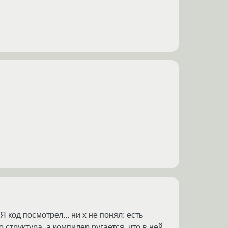
Я код посмотрел... ни х не понял: есть
структура, а компилер ругается, что в ней