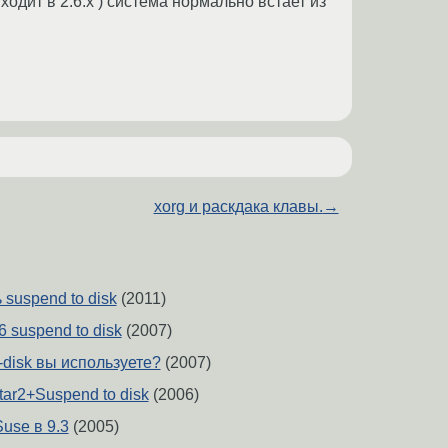
ходит в 2.6.x ) система нормально встает из
xorg и раскдака клавы.
→
suspend to disk
(2011)
6 suspend to disk
(2007)
-disk вы используете?
(2007)
ar2+Suspend to disk
(2006)
Suse в 9.3
(2005)