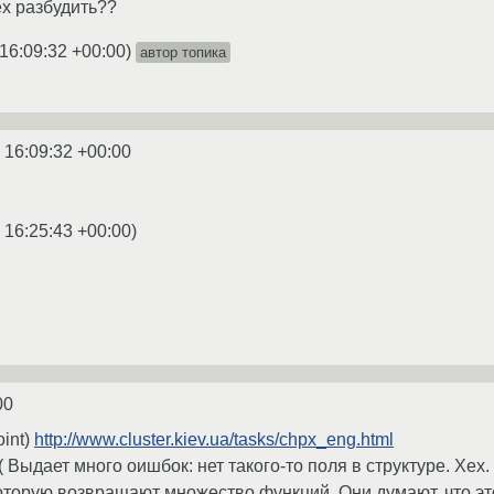
ех разбудить??
16:09:32 +00:00
)
автор топика
 16:09:32 +00:00
 16:25:43 +00:00
)
00
oint)
http://www.cluster.kiev.ua/tasks/chpx_eng.html
 Выдает много оишбок: нет такого-то поля в структуре. Хех. 
оторую возвращают множество функций. Они думают, что это 