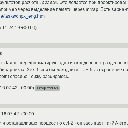
зультатов расчетных задач. Это делается при проектирoв
апример через выделение памяти через mmap. Есть вариант 
.ua/tasks/chpx_eng.html
5 15:24:59 +00:00
)
00
л. Ладно, переформатирую один из виндовсных разделов в sw
бинарниках. Хех, были бы исходники, сам бы сохранение на
kpoint спасибо - сижу разбираюсь.
16:07:42 +00:00
)
автор топика
 16:07:42 +00:00
ли я останавливаю процесс по ctrl-Z - он засыпает, так? А 