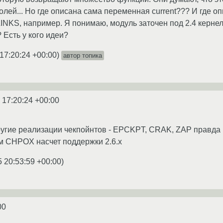
лей... Но где описана сама переменная current??? И где оп
KS, например. Я понимаю, модуль заточен под 2.4 кернел.
? Есть у кого идеи?
17:20:24 +00:00
)
автор топика
 17:20:24 +00:00
гие реализации чекпойнтов - EPCKPT, CRAK, ZAP правда на
м CHPOX насчет поддержки 2.6.x
5 20:53:59 +00:00
)
00