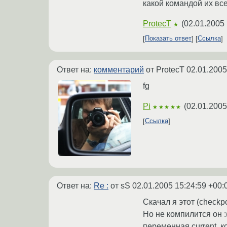
какой командой их вс
ProtecT
(
02.01.2005 
★
Показать ответ
Ссылка
Ответ на:
комментарий
от ProtecT
02.01.2005
fg
Pi
(
02.01.2005
★★★★★
Ссылка
Ответ на:
Re :
от sS
02.01.2005 15:24:59 +00:
Скачал я этот (checkp
Но не компилится он :(
переменная current, к