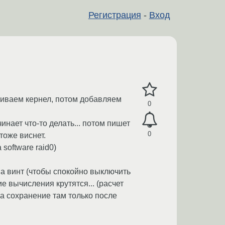
Регистрация
-
Вход
вливаем кернел, потом добавляем
0
чинает что-то делать... потом пишет
0
 тоже виснет.
software raid0)
 на винт (чтобы спокойно выключить
е вычисления крутятся... (расчет
 а сохранение там только после