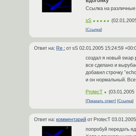
Вдогонку
Ссылка на различные
sS
(
02.01.200
★★★★★
Ссылка
Ответ на:
Re :
от sS
02.01.2005 15:24:59 +00:
создал я новый swap р
все сделано и вырубае
добавил строчку "echo
и он нормальный. Все 
ProtecT
(
03.01.2005 
★
Показать ответ
Ссылка
Ответ на:
комментарий
от ProtecT
03.01.2005
попробуй передать яд