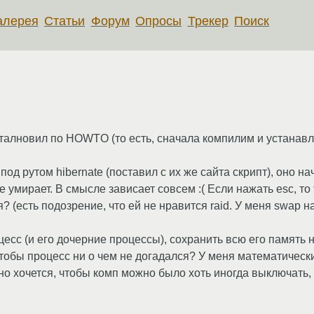
алерея
Статьи
Форум
Опросы
Трекер
Поиск
 усталновил по HOWTO (то есть, сначала компилим и устана
од рутом hibernate (поставил с их же сайта скрипт), оно на
ине умирает. В смысле зависает совсем :( Если нажать esc, то
 (есть подозрение, что ей не нравится raid. У меня swap на 
оцесс (и его дочерние процессы), сохранить всю его память
чтобы процесс ни о чем не догадался? У меня математически
но хочется, чтобы комп можно было хоть иногда выключать,