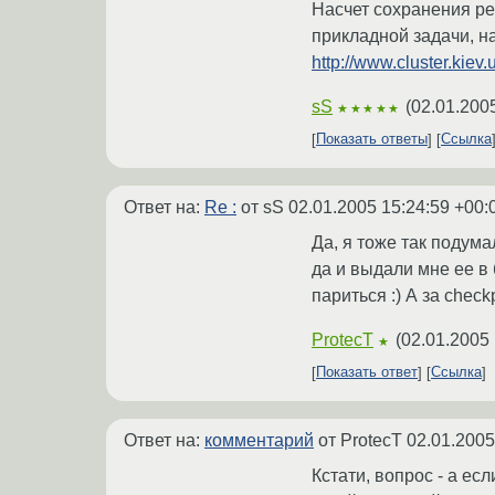
Насчет сохранения ре
прикладной задачи, н
http://www.cluster.kiev
sS
(
02.01.200
★★★★★
Показать ответы
Ссылка
Ответ на:
Re :
от sS
02.01.2005 15:24:59 +00:
Да, я тоже так подума
да и выдали мне ее в 
париться :) А за chec
ProtecT
(
02.01.2005 
★
Показать ответ
Ссылка
Ответ на:
комментарий
от ProtecT
02.01.2005
Кстати, вопрос - а ес