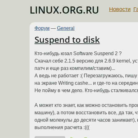
LINUX.ORG.RU
Новости
Г
Форум
—
General
Suspend to disk
Кто-нибудь юзал Software Suspend 2 ?
Скачал себе 2.1.5 версию для 2.6.9 kernel,
патч и еще раз компилим/ставим)...
А ведь не работает :( Перезагружаюсь, пишу п
на экране Writing cashe... и где-то на серед
Не пойму в чем дело. Кто-нибудь сталкивался?
А может кто знает, как можно остановить пр
машину), а потом восстановить все, да так, 
одной молекулы до десяти часов занимает), 
выполнения расчета :(((