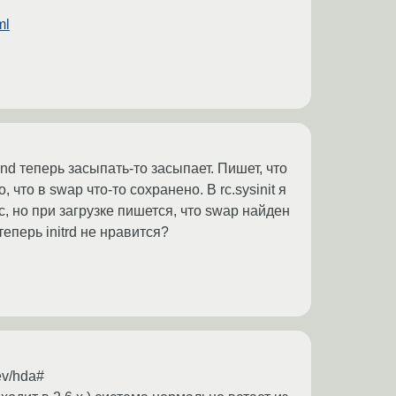
ml
end теперь засыпать-то засыпает. Пишет, что
что в swap что-то сохранено. В rc.sysinit я
c, но при загрузке пишется, что swap найден
еперь initrd не нравится?
ev/hda#