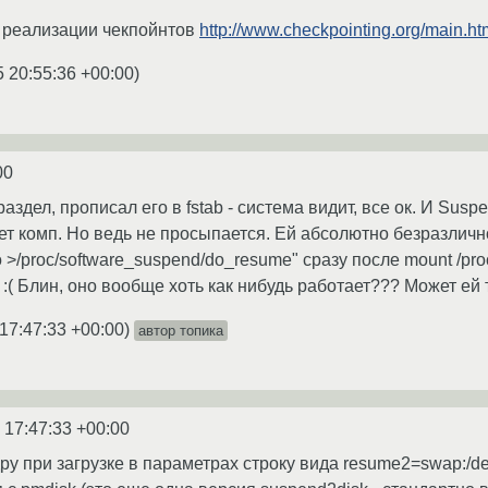
 реализации чекпойнтов
http://www.checkpointing.org/main.ht
5 20:55:36 +00:00
)
00
аздел, прописал его в fstab - система видит, все ок. И Susp
т комп. Но ведь не просыпается. Ей абсолютно безразлично, 
 >/proc/software_suspend/do_resume" сразу после mount /pro
:( Блин, оно вообще хоть как нибудь работает??? Может ей т
17:47:33 +00:00
)
автор топика
 17:47:33 +00:00
ру при загрузке в параметрах строку вида resume2=swap:/d