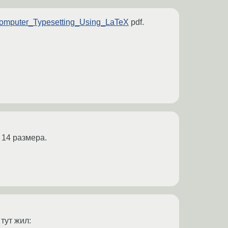
an/Computer_Typesetting_Using_LaTeX
pdf.
 14 размера.
тут жил: