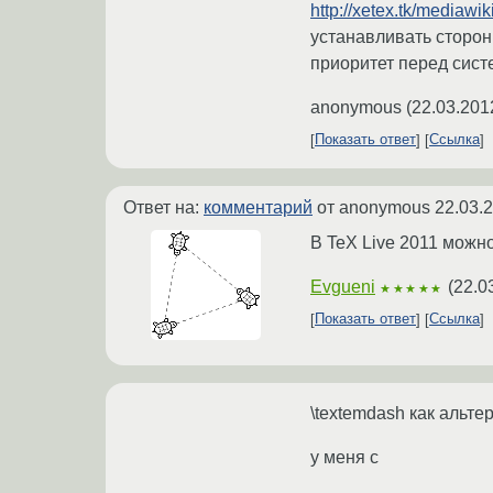
http://xetex.tk/mediaw
устанавливать сторон
приоритет перед сис
anonymous
(
22.03.201
Показать ответ
Ссылка
Ответ на:
комментарий
от anonymous
22.03.
В TeX Live 2011 можн
Evgueni
(
22.0
★★★★★
Показать ответ
Ссылка
\textemdash как альтер
у меня с