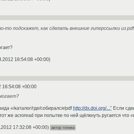
кто-то подскажет, как сделать внешние гиперссылки из p
огает?
3.2012 16:54:08 +00:00
)
 16:54:08 +00:00
омогает?
ида «/каталог/где/собирался/pdf
http://dx.doi.org/..."
Если сдел
 тот же acroread при попытке по ней щёлкнуть ругается что
.2012 17:32:08 +00:00
)
автор топика