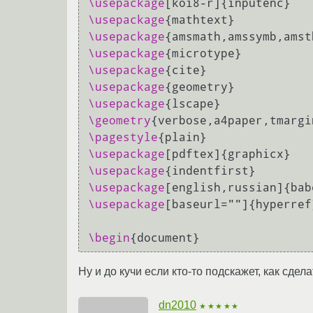
\usepackage
\usepackage
\usepackage
\usepackage
\usepackage
\usepackage
\usepackage
\geometry
\pagestyle
\usepackage
\usepackage
\usepackage
\usepackage
[baseurl=""]{hyperref}
\begin
Ну и до кучи если кто-то подскажет, как сд
dn2010
★★★★★