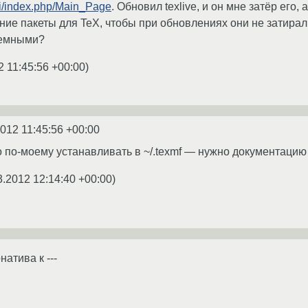
iki/index.php/Main_Page
. Обновил texlive, и он мне затёр его,
ние пакеты для TeX, чтобы при обновлениях они не затира
темными?
2 11:45:56 +00:00
)
2012 11:45:56 +00:00
о по-моему устанавливать в ~/.texmf — нужно документацию
3.2012 12:14:40 +00:00
)
натива к ---