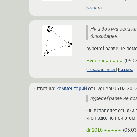
Ссылка
Ну и до кучи если 
благодарен.
hyperref разве не пом
Evgueni
(
05.0
★★★★★
Показать ответ
Ссылка
Ответ на:
комментарий
от Evgueni
05.03.2012
hyperref разве не п
Он вставляет ссылки в
что надо, но при этом
dn2010
(
05.03
★★★★★