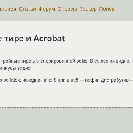
алерея
Статьи
Форум
Опросы
Трекер
Поиск
е тире и Acrobat
тройные тире в сгенерированной pdfке. В evince их видно, н
минусы видно.
pdflatex, исходник в koi8 или в utf8 --- пофиг. Дистрибутив -