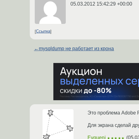
05.03.2012 15:42:29 +00:00
Ссылка
←
mysqldump не работает из крона
Это проблема Adobe R
Для экрана сделай др
Evgueni
(
05.0
★★★★★