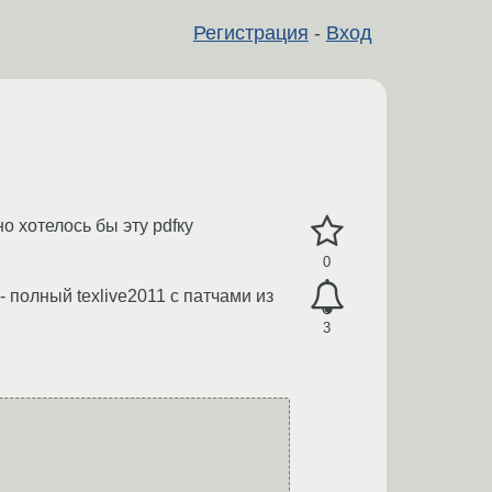
Регистрация
-
Вход
о хотелось бы эту pdfку
0
-- полный texlive2011 с патчами из
3