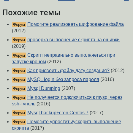
Похожие темы
Помогите реализовать шифрование файла
Форум
(2012)
проверка выполнение скрипта на ошибки
Форум
(2019)
Скрипт неправильно выполняеться при
Форум
запуске кроном
(2012)
Как присвоить файлу дату создания?
(2012)
Форум
MySQL login без запроса пароля
(2016)
Форум
Mysql Dumping
(2007)
Форум
Не получается подключиться к mysql через
Форум
ssh-тунель
(2016)
Mysql backup+cron Centos 7
(2017)
Форум
Помогите упростить/ускорить выполнение
Форум
скрипта
(2017)