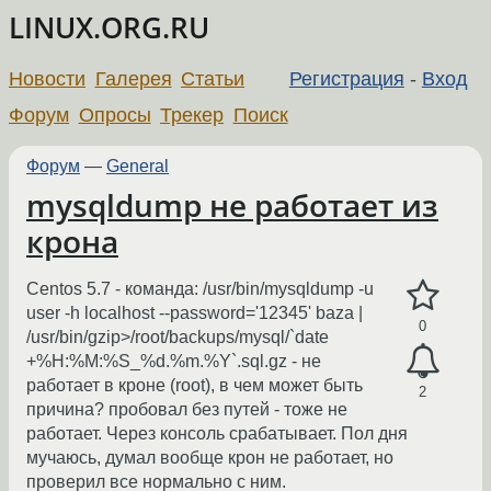
LINUX.ORG.RU
Новости
Галерея
Статьи
Регистрация
-
Вход
Форум
Опросы
Трекер
Поиск
Форум
—
General
mysqldump не работает из
крона
Centos 5.7 - команда: /usr/bin/mysqldump -u
user -h localhost --password='12345' baza |
0
/usr/bin/gzip>/root/backups/mysql/`date
+%H:%M:%S_%d.%m.%Y`.sql.gz - не
работает в кроне (root), в чем может быть
2
причина? пробовал без путей - тоже не
работает. Через консоль срабатывает. Пол дня
мучаюсь, думал вообще крон не работает, но
проверил все нормально с ним.