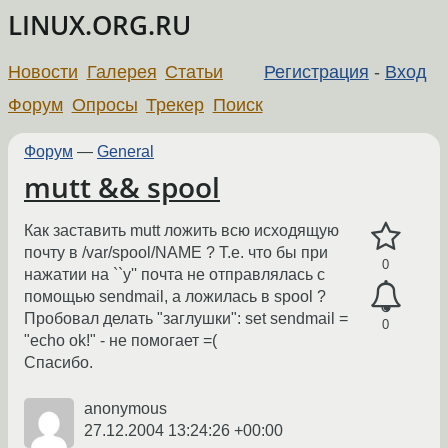
LINUX.ORG.RU
Новости
Галерея
Статьи
Регистрация
-
Вход
Форум
Опросы
Трекер
Поиск
Форум
—
General
mutt && spool
Как заставить mutt ложить всю исходящую
почту в /var/spool/NAME ? Т.е. что бы при
0
нажатии на ``y'' почта не отправлялась с
помощью sendmail, а ложилась в spool ?
Пробовал делать "заглушки": set sendmail =
0
"echo ok!" - не помогает =(
Спасибо.
anonymous
27.12.2004 13:24:26 +00:00