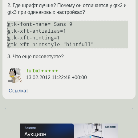
2. Где шрифт лучше? Почему он отличается у gtk2 и
gtk3 при одинаковых настройках?
gtk-font-name= Sans 9

gtk-xft-antialias=1

gtk-xft-hinting=1

gtk-xft-hintstyle="hintfull"
3. Что еще посоветуете?
Turbid
★★★★★
13.02.2012 11:22:48 +00:00
Ссылка
←
→