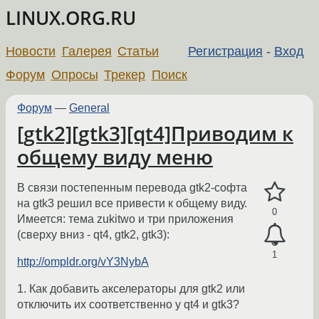
LINUX.ORG.RU
Новости
Галерея
Статьи
Регистрация
-
Вход
Форум
Опросы
Трекер
Поиск
Форум
—
General
[gtk2][gtk3][qt4]Приводим к
общему виду меню
В связи постепенным перевода gtk2-софта
на gtk3 решил все привести к общему виду.
0
Имеется: тема zukitwo и три приложения
(сверху вниз - qt4, gtk2, gtk3):
1
http://ompldr.org/vY3NybA
1. Как добавить акселераторы для gtk2 или
отключить их соответственно у qt4 и gtk3?