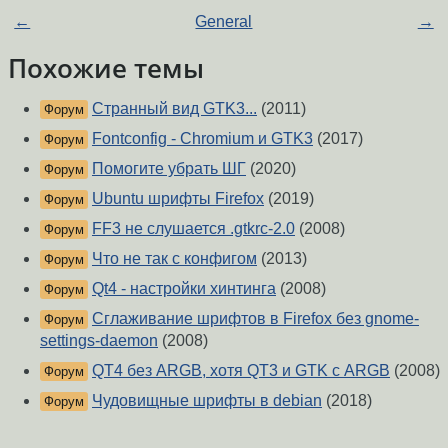
←
General
→
Похожие темы
Странный вид GTK3...
(2011)
Форум
Fontconfig - Chromium и GTK3
(2017)
Форум
Помогите убрать ШГ
(2020)
Форум
Ubuntu шрифты Firefox
(2019)
Форум
FF3 не слушается .gtkrc-2.0
(2008)
Форум
Что не так с конфигом
(2013)
Форум
Qt4 - настройки хинтинга
(2008)
Форум
Сглаживание шрифтов в Firefox без gnome-
Форум
settings-daemon
(2008)
QT4 без ARGB, хотя QT3 и GTK с ARGB
(2008)
Форум
Чудовищные шрифты в debian
(2018)
Форум