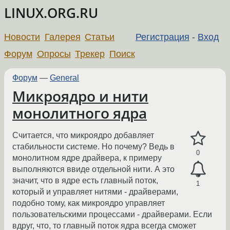
LINUX.ORG.RU
Новости
Галерея
Статьи
Регистрация
-
Вход
Форум
Опросы
Трекер
Поиск
Форум
—
General
Микроядро и нити
монолитного ядра
Считается, что микроядро добавляет
стабильности системе. Но почему? Ведь в
0
монолитном ядре драйвера, к примеру
выполняются ввиде отдельной нити. А это
значит, что в ядре есть главный поток,
1
который и управляет нитями - драйверами,
подобно тому, как микроядро управляет
пользовательскими процессами - драйверами. Если
вдруг, что, то главный поток ядра всегда сможет