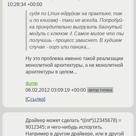
10:28:34 +00:00
судя по Linux-ядру(как на практике, так
и по книгам) - таки не всегда. Попробуй-
ка принудительно выгрузить багнутый
модуль с ключом -f. Самое милое что ты
получишь - процесс зависнет. В худшем
случае - oops или паника...
Ну это проблема именно такой реализации
монолитной архитектуры, а не монолитной
архитектуры в целом...
dump
06.02.2012 03:09:19 +00:00
автор топика
Ссылка
Драйвер может сделать *((int*)12345678) =
9012345; и чего-нибудь испортить.
Например в другом драйвере, или в другой