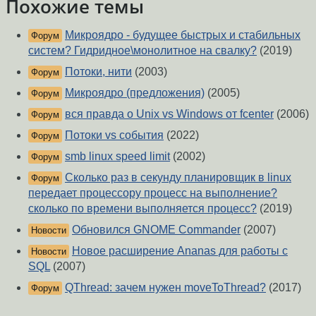
Похожие темы
Микроядро - будущее быстрых и стабильных
Форум
систем? Гидридное\монолитное на свалку?
(2019)
Потоки, нити
(2003)
Форум
Микроядро (предложения)
(2005)
Форум
вся правда о Unix vs Windows от fcenter
(2006)
Форум
Потоки vs события
(2022)
Форум
smb linux speed limit
(2002)
Форум
Сколько раз в секунду планировщик в linux
Форум
передает процессору процесс на выполнение?
сколько по времени выполняется процесс?
(2019)
Обновился GNOME Commander
(2007)
Новости
Новое расширение Ananas для работы с
Новости
SQL
(2007)
QThread: зачем нужен moveToThread?
(2017)
Форум