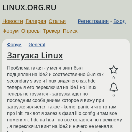
LINUX.ORG.RU
Новости
Галерея
Статьи
Регистрация
-
Вход
Форум
Опросы
Трекер
Поиск
Форум
—
General
Загузка Linux
Проблема такая - у меня винт был
подцеплен на ide2 и соотвественно был как
0
secondary slave и linux видел его как hdc
теперь я его переключил на ide1 но linux
теперь не грузится - загрузка идет но
0
последним сообщением которое я вижу при
загрузке является такое - kernel panic и что то там
про init, так вот я залез в фаил lilo.config и там все
поменял с hdc на hda , но все остается по прежнему
, я переключил винт на ide2 и ничего не менял в