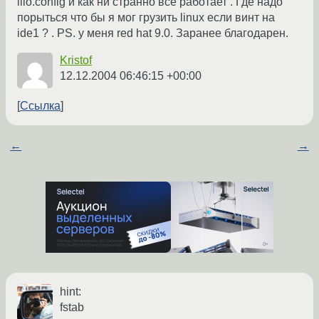
lilo.config и как ни странно все работает . Где надо
порыться что бы я мог грузить linux если винт на
ide1 ? . PS. у меня red hat 9.0. Заранее благодарен.
Kristof
12.12.2004 06:46:15 +00:00
Ссылка
←
→
hint:
fstab