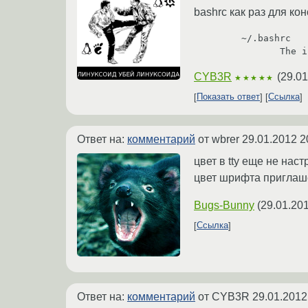
bashrc как раз для ко
       ~/.bashrc
      
CYB3R
(
29.01
★★★★★
Показать ответ
Ссылка
Ответ на:
комментарий
от wbrer
29.01.2012 2
цвет в tty еще не нас
цвет шрифта приглаше
Bugs-Bunny
(
29.01.201
Ссылка
Ответ на:
комментарий
от CYB3R
29.01.2012