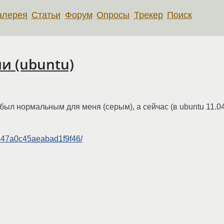
алерея
Статьи
Форум
Опросы
Трекер
Поиск
и (ubuntu)
был нормальным для меня (серым), а сейчас (в ubuntu 11.04-
4447a0c45aeabad1f9f46/