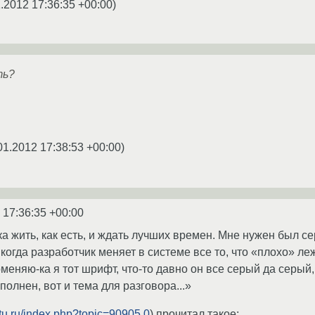
.2012 17:36:35 +00:00
)
ть?
01.2012 17:38:53 +00:00
)
 17:36:35 +00:00
а жить, как есть, и ждать лучших времен. Мне нужен был с
 когда разработчик меняет в системе все то, что «плохо» ле
меняю-ка я тот шрифт, что-то давно он все серый да серый,
олнен, вот и тема для разговора...»
ntu.ru/index.php?topic=90905.0
) прочитал такое: