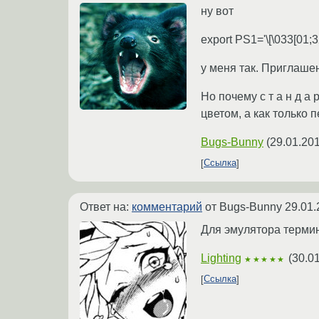
ну вот
export PS1='\[\033[01;3
у меня так. Приглаше
Но почему с т а н д а
цветом, а как только 
Bugs-Bunny
(
29.01.201
Ссылка
Ответ на:
комментарий
от Bugs-Bunny
29.01.
Для эмулятора термина
Lighting
(
30.0
★★★★★
Ссылка