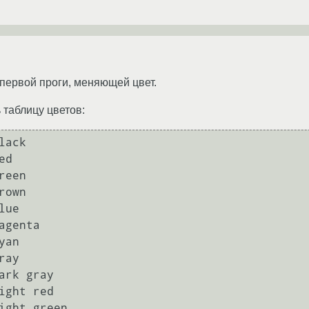
первой проги, меняющей цвет.
 таблицу цветов:
ack

d

een

own

ue

agenta

an

ay

ark gray

ight red

ight green
