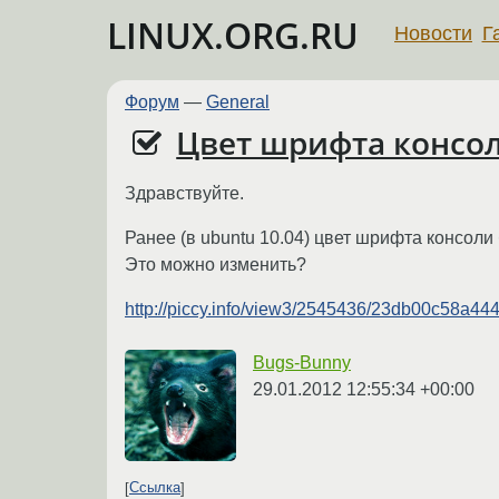
LINUX.ORG.RU
Новости
Г
Форум
—
General
Цвет шрифта консол
Здравствуйте.
Ранее (в ubuntu 10.04) цвет шрифта консоли 
Это можно изменить?
http://piccy.info/view3/2545436/23db00c58a4
Bugs-Bunny
29.01.2012 12:55:34 +00:00
Ссылка