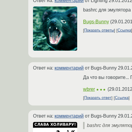
Ответ на:
комментарий
от Lighting
29.01.2012
bashrc для эмулятора т
Bugs-Bunny
(
29.01.201
Показать ответы
Ссылка
Ответ на:
комментарий
от Bugs-Bunny
29.01.
Да что вы говорите..
wbrer
(
29.01.2012
★★★
Показать ответ
Ссылка
Ответ на:
комментарий
от Bugs-Bunny
29.01.
bashrc для эмулятора