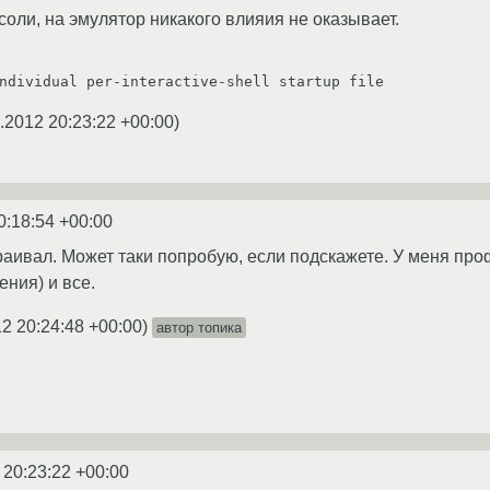
нсоли, на эмулятор никакого влияия не оказывает.
        The individual per-interactive-shell startup file
.2012 20:23:22 +00:00
)
0:18:54 +00:00
траивал. Может таки попробую, если подскажете. У меня про
ния) и все.
2 20:24:48 +00:00
)
автор топика
 20:23:22 +00:00