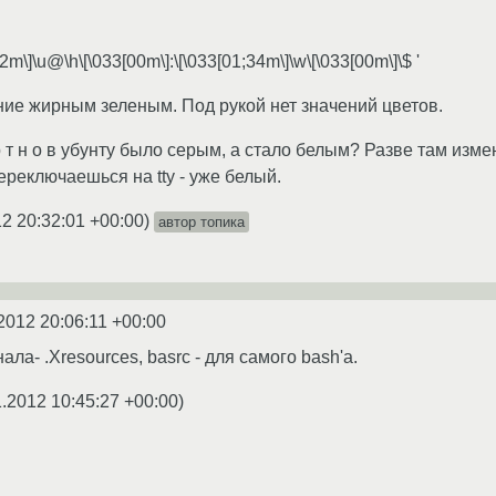
2m\]\u@\h\[\033[00m\]:\[\033[01;34m\]\w\[\033[00m\]\$ '
ние жирным зеленым. Под рукой нет значений цветов.
 р т н о в убунту было серым, а стало белым? Разве там изм
переключаешься на tty - уже белый.
2 20:32:01 +00:00
)
автор топика
2012 20:06:11 +00:00
ла- .Xresources, basrc - для самого bash'а.
1.2012 10:45:27 +00:00
)