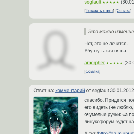
segfault
(
30.01
★★★★★
Показать ответ
Ссылка
Это можно измени
Нет, это не лечится.
Убунту такая няша.
amorpher
(
30.
★★★★★
Ссылка
Ответ на:
комментарий
от segfault
30.01.2012
спасибо. Придется пок
его видеть (не люблю,
очумелые ручки: «а по
линуксфорум будет нап
А тут (
http://forum.ubu