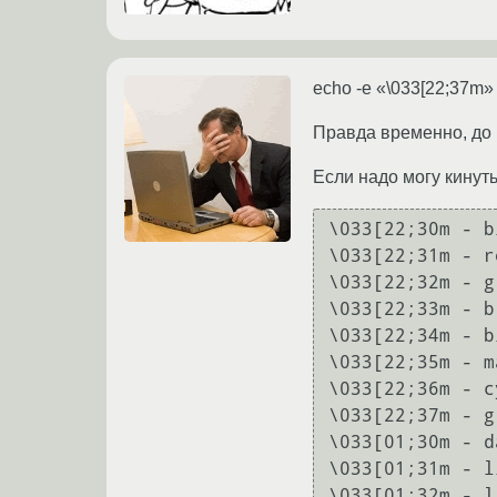
echo -e «\033[22;37m»
Правда временно, до 
Если надо могу кинуть
\033[22;30m - bl
\033[22;31m - re
\033[22;32m - gr
\033[22;33m - br
\033[22;34m - bl
\033[22;35m - m
\033[22;36m - cy
\033[22;37m - gr
\033[01;30m - d
\033[01;31m - l
\033[01;32m - l