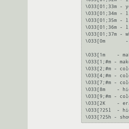
\033[01;33m - y
\033[01;34m - l
\033[01;35m - l
\033[01;36m - l
\033[01;37m - wh
\033[0m       -
\033[1m    - ma
\033[1;#m - mak
\033[2;#m - col
\033[4;#m - col
\033[7;#m - col
\033[8m    - hi
\033[9;#m - col
\033[2K    - er
\033[?25l  - hi