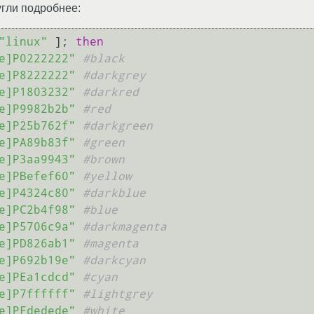
гугли подробнее:
"linux"
 ]; 
then
e]P0222222"
#black
e]P8222222"
#darkgrey
e]P1803232"
#darkred
e]P9982b2b"
#red
e]P25b762f"
#darkgreen
e]PA89b83f"
#green
e]P3aa9943"
#brown
e]PBefef60"
#yellow
e]P4324c80"
#darkblue
e]PC2b4f98"
#blue
e]P5706c9a"
#darkmagenta
e]PD826ab1"
#magenta
e]P692b19e"
#darkcyan
e]PEa1cdcd"
#cyan
e]P7ffffff"
#lightgrey
e]PFdedede"
#white