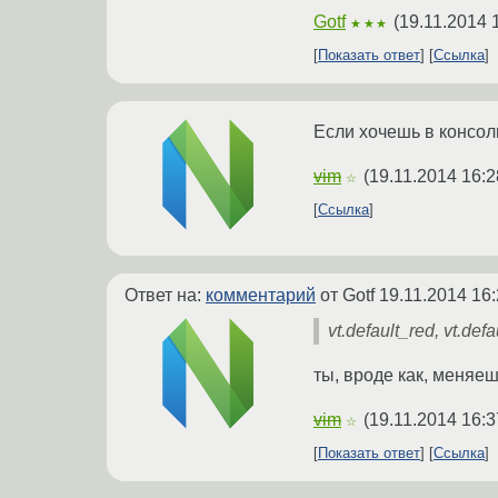
Gotf
(
19.11.2014 
★★★
Показать ответ
Ссылка
Если хочешь в консоли
vim
(
19.11.2014 16:2
☆
Ссылка
Ответ на:
комментарий
от Gotf
19.11.2014 16:
vt.default_red, vt.defa
ты, вроде как, меняеш
vim
(
19.11.2014 16:3
☆
Показать ответ
Ссылка