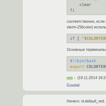
fi
соответственно, если
xterm-256color) исп
if
 [ 
"
$COLORTER
Основные терминалы, 
#!/bin/bash
export
 COLORTER
vim
(
19.11.2014 16:2
☆
Ссылка
Ничего. vt.default_red, 