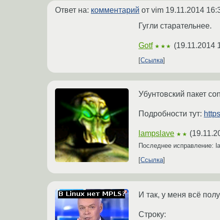
Ответ на:
комментарий
от vim
19.11.2014 16:
Гугли старательнее.
Gotf
(
19.11.2014 
★★★
Ссылка
Убунтовский пакет con
Подробности тут:
http
lampslave
(
19.11.2
★★
Последнее исправление: l
Ссылка
И так, у меня всё полуц
Строку: