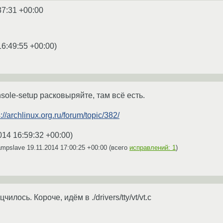
37:31 +00:00
16:49:55 +00:00
)
sole-setup расковыряйте, там всё есть.
s://archlinux.org.ru/forum/topic/382/
014 16:59:32 +00:00
)
ampslave
19.11.2014 17:00:25 +00:00
(всего
исправлений: 1
)
чилось. Короче, идём в ./drivers/tty/vt/vt.c