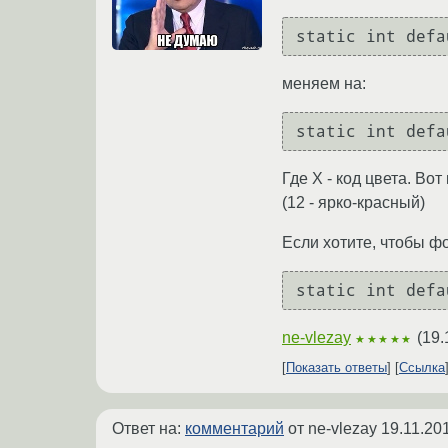
меняем на:
Где X - код цвета. Вот 
(12 - ярко-красный)
Если хотите, чтобы ф
ne-vlezay
(
19.
★★★★★
Показать ответы
Ссылка
Ответ на:
комментарий
от ne-vlezay
19.11.20