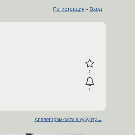
Регистрация
-
Вход
1
1
Апплет громкости в хубунту.
→