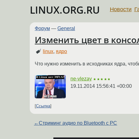
LINUX.ORG.RU
Новости
Г
Форум
—
General
Изменить цвет в консо
linux
,
ядро
Что нужно изменить в исходниках ядра, чтоб
ne-vlezay
★★★★★
19.11.2014 15:56:41 +00:00
Ссылка
←
Стриминг аудио по Bluetooth с PС