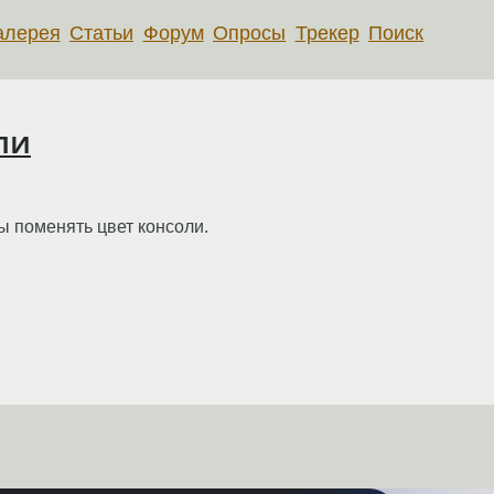
алерея
Статьи
Форум
Опросы
Трекер
Поиск
ли
ы поменять цвет консоли.