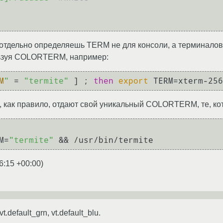
 отдельно определяешь TERM не для консоли, а терминалов,
ользуя COLORTERM, например:
M
"
 = 
"termite"
 ] ; 
then
export
 TERM=xterm-256
как правило, отдают свой уникальный COLORTERM, те, кото
M=
"termite"
6:15 +00:00
)
vt.default_grn, vt.default_blu.