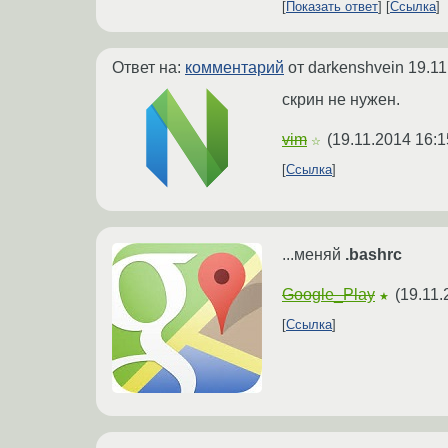
Показать ответ
Ссылка
Ответ на:
комментарий
от darkenshvein
19.11
скрин не нужен.
vim
(
19.11.2014 16:1
☆
Ссылка
...меняй
.bashrc
Google_Play
(
19.11.
★
Ссылка