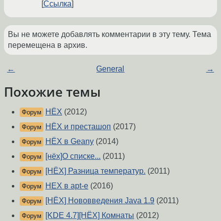
Ссылка
Вы не можете добавлять комментарии в эту тему. Тема
перемещена в архив.
←
General
→
Похожие темы
НЁХ
(2012)
Форум
НЁХ и престашоп
(2017)
Форум
НЁХ в Geany
(2014)
Форум
[нёх]О списке...
(2011)
Форум
[НЁХ] Разница температур.
(2011)
Форум
НЕХ в apt-е
(2016)
Форум
[НЁХ] Нововведения Java 1.9
(2011)
Форум
[KDE 4.7][НЁХ] Комнаты
(2012)
Форум