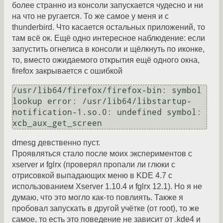
более странно из консоли запускается чудесно и ни
на что не ругается. То же самое у меня и с
thunderbird. Что касается остальных приложений, то
там всё ок. Ещё одно интересное наблюдение: если
запустить огнелиса в консоли и щёлкнуть по иконке,
то, вместо ожидаемого открытия ещё одного окна,
firefox закрывается с ошибкой
/usr/lib64/firefox/firefox-bin: symbol 
lookup error: /usr/lib64/libstartup-
notification-1.so.0: undefined symbol: 
xcb_aux_get_screen
dmesg девственно пуст.
Проявляться стало после моих экспериментов с
xserver и fglrx (проверял пропали ли глюки с
отрисовкой выпадающих меню в KDE 4.7 с
использованием Xserver 1.10.4 и fglrx 12.1). Но я не
думаю, что это могло как-то повлиять. Также я
пробовал запускать в другой учётке (от root), то же
самое, то есть это поведение не зависит от .kde4 и