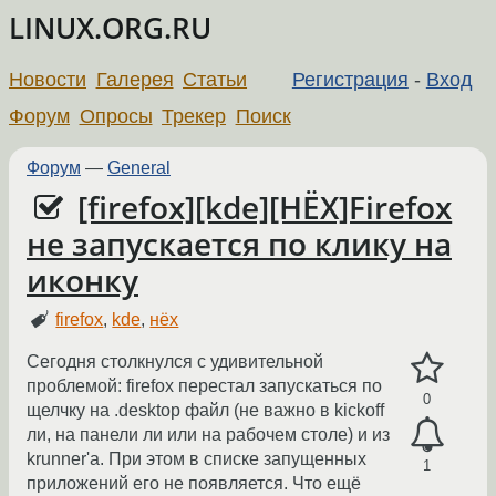
LINUX.ORG.RU
Новости
Галерея
Статьи
Регистрация
-
Вход
Форум
Опросы
Трекер
Поиск
Форум
—
General
[firefox][kde][НЁХ]Firefox
не запускается по клику на
иконку
firefox
,
kde
,
нёх
Сегодня столкнулся с удивительной
проблемой: firefox перестал запускаться по
0
щелчку на .desktop файл (не важно в kickoff
ли, на панели ли или на рабочем столе) и из
krunner'а. При этом в списке запущенных
1
приложений его не появляется. Что ещё