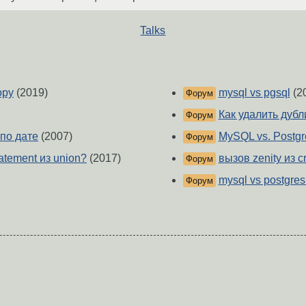
Talks
ору
(2019)
mysql vs pgsql
(2
Форум
Как удалить дубл
Форум
 по дате
(2007)
MySQL vs. Postgr
Форум
atement из union?
(2017)
вызов zenity из c
Форум
mysql vs postgres 
Форум