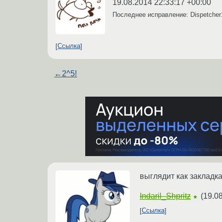
19.08.2014 22:33:17 +00:00
Последнее исправление: Dispetche
Ссылка
←
2^5!
выглядит как закладк
Indaril_Shpritz
(
19.08
★
Ссылка