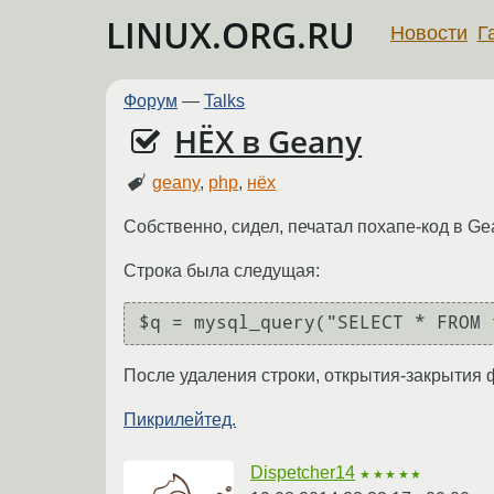
LINUX.ORG.RU
Новости
Г
Форум
—
Talks
НЁХ в Geany
geany
,
php
,
нёх
Собственно, сидел, печатал похапе-код в Ge
Строка была следущая:
После удаления строки, открытия-закрытия ф
Пикрилейтед.
Dispetcher14
★★★★★