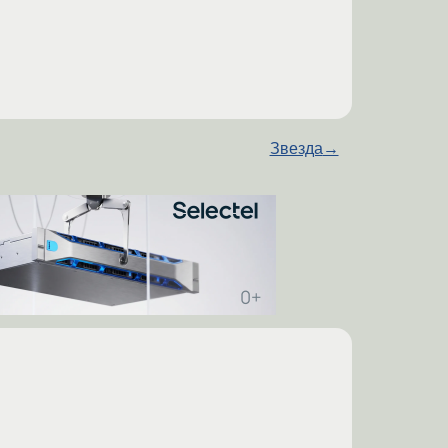
Звезда
→