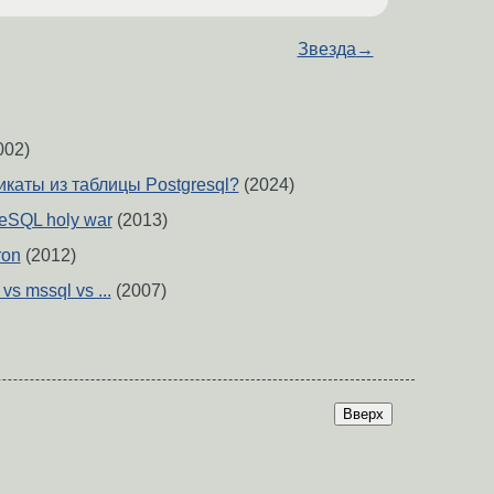
Звезда
→
002)
икаты из таблицы Postgresql?
(2024)
eSQL holy war
(2013)
ron
(2012)
vs mssql vs ...
(2007)
Вверх