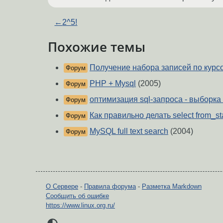
←
2^5!
Похожие темы
Получение набора записей по курс
Форум
PHP + Mysql
(2005)
Форум
оптимизация sql-запроса - выборка
Форум
Как правильно делать select from_st
Форум
MySQL full text search
(2004)
Форум
О Сервере
-
Правила форума
-
Разметка Markdown
Сообщить об ошибке
https://www.linux.org.ru/