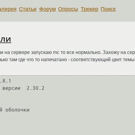
алерея
Статьи
Форум
Опросы
Трекер
Поиск
оли
ли на сервере запускаю mc то все нормально. Захожу на сер
ько там где что то напечатано - соответствующий цвет темы 
8.1

 версии  2.30.2

й оболочки
