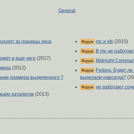
General
еходят за границы окна
mc и xfs
(2015)
Форум
В mc не работают
Форум
может и еще чего
(2017)
Midnight Comman
Форум
змера
(2012)
Fedora. Будет л
Форум
зание размера выделенного ?
вырезали навсегда?
(20
не работают соч
Форум
ьких каталогов
(2013)