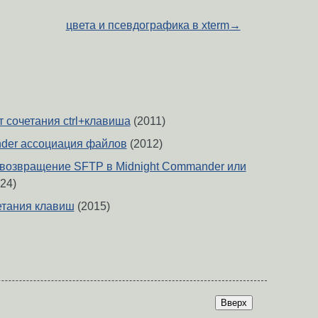
цвета и псевдографика в xterm
→
 сочетания ctrl+клавиша
(2011)
der ассоциация файлов
(2012)
и возвращение SFTP в Midnight Commander или
24)
етания клавиш
(2015)
Вверх