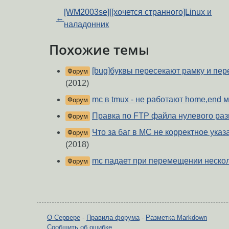
[WM2003se][[хочется странного]Linux и
←
наладонник
Похожие темы
[bug]буквы пересекают рамку и пер
Форум
(2012)
mc в tmux - не работают home,end 
Форум
Правка по FTP файла нулевого ра
Форум
Что за баг в MC не корректное ука
Форум
(2018)
mc падает при перемещении нескол
Форум
О Сервере
-
Правила форума
-
Разметка Markdown
Сообщить об ошибке