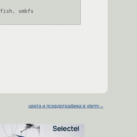
fish, smbfs

цвета и псевдографика в xterm
→