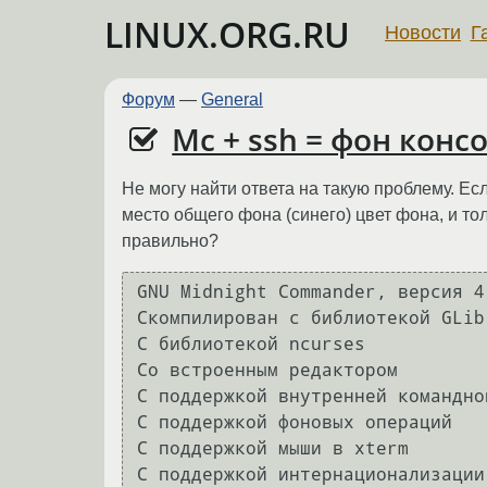
LINUX.ORG.RU
Новости
Г
Форум
—
General
Mc + ssh = фон конс
Не могу найти ответа на такую проблему. Ес
место общего фона (синего) цвет фона, и тол
правильно?
GNU Midnight Commander, версия 4.
Скомпилирован с библиотекой GLib
С библиотекой ncurses

Со встроенным редактором

C поддержкой внутренней командно
С поддержкой фоновых операций

С поддержкой мыши в xterm

С поддержкой интернационализации
