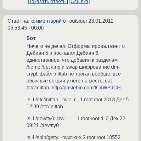
Показать ответы
Ссылка
Ответ на:
комментарий
от outsider
23.01.2012
06:53:45 +00:00
Вот
Ничего не делал. Отформатировал винт с
Дебиан 5 и поставил Дебиан 6,
единственное, что добавил к разделам
/home /opt /tmp и swap шифрование dm-
crypt; файл inittab не трогал вообще, все
обычные секции у него на месте: cat
/etc/inittab:
http://pastebin.com/tC4WPJCH
ls -l /etc/inittab: -rw-r--r-- 1 root root 2013 Дек 5
12:39 /etc/inittab
ls -l /dev/tty0: crw------- 1 root root 4, 0 Дек 22
09:21 /dev/tty0
ls -l /sbin/getty: -rwxr-xr-x 2 root root 18552