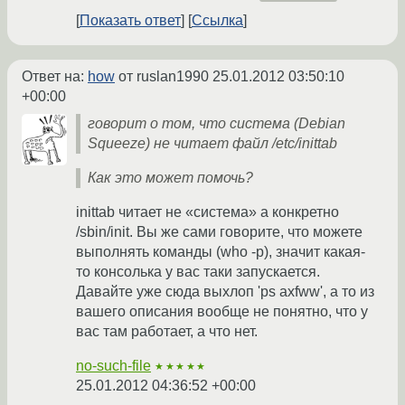
Показать ответ
Ссылка
Ответ на:
how
от ruslan1990
25.01.2012 03:50:10
+00:00
говорит о том, что система (Debian
Squeeze) не читает файл /etc/inittab
Как это может помочь?
inittab читает не «система» а конкретно
/sbin/init. Вы же сами говорите, что можете
выполнять команды (who -p), значит какая-
то консолька у вас таки запускается.
Давайте уже сюда выхлоп 'ps axfww', а то из
вашего описания вообще не понятно, что у
вас там работает, а что нет.
no-such-file
★★★★★
25.01.2012 04:36:52 +00:00