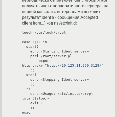
периодически отправляет ident, чтобы я мог
получать инет с корпоративного сервера; на
первой консоли с интервалами выходит
результат ident'а - сообщения Accepted
client from...) код из /etc/init.d:
touch /var/lock/srvpl

case «$1» in

  start)

    echo «Starting Ident server»

    perl /root/server.pl

        export 
http_proxy="
http://10.125.11.250:3128/"
    ;;

  stop)

    echo «Stopping Ident server»

    ;;

  *)

    echo «Usage: /etc/init.d/srvpl 
{start|stop}»

    exit 1

    ;;

esac
