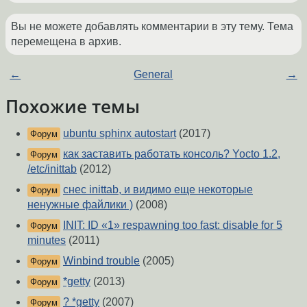
Вы не можете добавлять комментарии в эту тему. Тема
перемещена в архив.
←
General
→
Похожие темы
ubuntu sphinx autostart
(2017)
Форум
как заставить работать консоль? Yocto 1.2,
Форум
/etc/inittab
(2012)
снес inittab, и видимо еще некоторые
Форум
ненужные файлики )
(2008)
INIT: ID «1» respawning too fast: disable for 5
Форум
minutes
(2011)
Winbind trouble
(2005)
Форум
*getty
(2013)
Форум
? *getty
(2007)
Форум