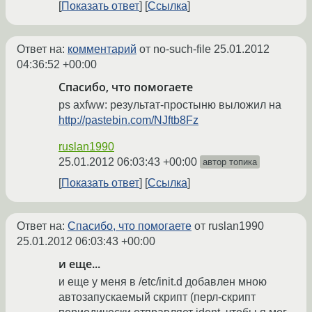
Показать ответ
Ссылка
Ответ на:
комментарий
от no-such-file
25.01.2012
04:36:52 +00:00
Спасибо, что помогаете
ps axfww: результат-простыню выложил на
http://pastebin.com/NJftb8Fz
ruslan1990
25.01.2012 06:03:43 +00:00
автор топика
Показать ответ
Ссылка
Ответ на:
Спасибо, что помогаете
от ruslan1990
25.01.2012 06:03:43 +00:00
и еще...
и еще у меня в /etc/init.d добавлен мною
автозапускаемый скрипт (перл-скрипт