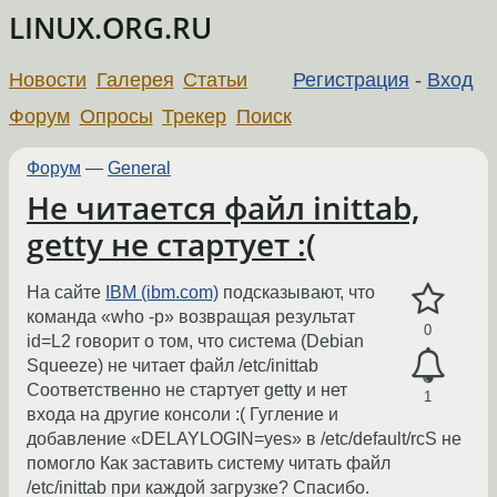
LINUX.ORG.RU
Новости
Галерея
Статьи
Регистрация
-
Вход
Форум
Опросы
Трекер
Поиск
Форум
—
General
Не читается файл inittab,
getty не стартует :(
На сайте
IBM (ibm.com)
подсказывают, что
команда «who -p» возвращая результат
0
id=L2 говорит о том, что система (Debian
Squeeze) не читает файл /etc/inittab
Соответственно не стартует getty и нет
1
входа на другие консоли :( Гугление и
добавление «DELAYLOGIN=yes» в /etc/default/rcS не
помогло Как заставить систему читать файл
/etc/inittab при каждой загрузке? Спасибо.