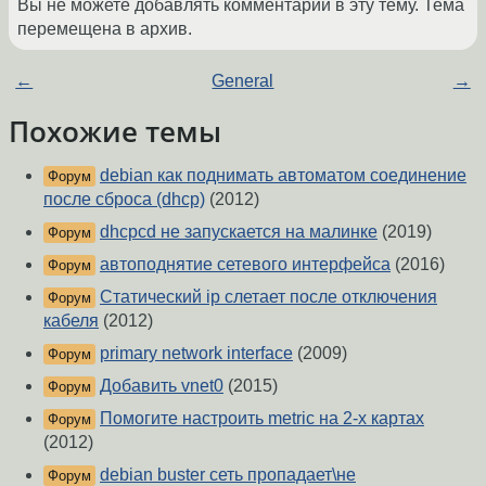
Вы не можете добавлять комментарии в эту тему. Тема
перемещена в архив.
←
General
→
Похожие темы
debian как поднимать автоматом соединение
Форум
после сброса (dhcp)
(2012)
dhcpcd не запускается на малинке
(2019)
Форум
автоподнятие сетевого интерфейса
(2016)
Форум
Статический ip слетает после отключения
Форум
кабеля
(2012)
primary network interface
(2009)
Форум
Добавить vnet0
(2015)
Форум
Помогите настроить metric на 2-х картах
Форум
(2012)
debian buster сеть пропадает\не
Форум