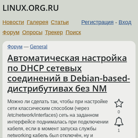
LINUX.ORG.RU
Новости
Галерея
Статьи
Регистрация
-
Вход
Форум
Опросы
Трекер
Поиск
Форум
—
General
Автоматическая настройка
по DHCP сетевых
соединений в Debian-based-
дистрибутивах без NM
Можно ли сделать так, чтобы при настройке
сети классическим способом (через
0
/etc/network/interfaces) сеть на заданном
интерфейсе поднималась при подключении
кабеля, если в момент запуска службы
1
networking кабель был отключён, ну и