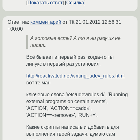
Показать ответ
Ссылка
Ответ на:
комментарий
от Ttt
21.01.2012 12:56:31
+00:00
А готовые есть? А то я ни разу их не
писал..
Всё бывает в первый раз, когда-то ты
линукс в первый раз установил.
http://reactivated.net/writing_udev_rules.html
вот те ман
ключевые слова '/etc/udev/rules.d/', 'Running
external programs on certain events',
'ACTION', 'ACTION==«add»',
'ACTION==«remove»', 'RUN+='.
Какие скрипты написать и добавить для
выполнения твоей задачи, думаю сам