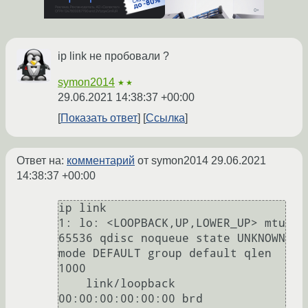
ip link не пробовали ?
symon2014
★★
29.06.2021 14:38:37 +00:00
Показать ответ
Ссылка
Ответ на:
комментарий
от symon2014
29.06.2021
14:38:37 +00:00
ip link

1: lo: <LOOPBACK,UP,LOWER_UP> mtu 
65536 qdisc noqueue state UNKNOWN 
mode DEFAULT group default qlen 
1000

    link/loopback 
00:00:00:00:00:00 brd 