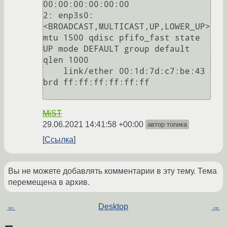
00:00:00:00:00:00

2: enp3s0: 
<BROADCAST,MULTICAST,UP,LOWER_UP> 
mtu 1500 qdisc pfifo_fast state 
UP mode DEFAULT group default 
qlen 1000

    link/ether 00:1d:7d:c7:be:43 
brd ff:ff:ff:ff:ff:ff

MiST
29.06.2021 14:41:58 +00:00
автор топика
Ссылка
Вы не можете добавлять комментарии в эту тему. Тема
перемещена в архив.
←
Desktop
→