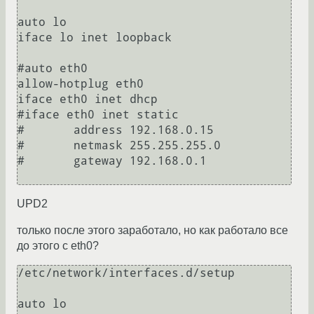
auto lo

iface lo inet loopback

#auto eth0

allow-hotplug eth0

iface eth0 inet dhcp

#iface eth0 inet static

#       address 192.168.0.15

#       netmask 255.255.255.0

#       gateway 192.168.0.1

UPD2
только после этого заработало, но как работало все
до этого с eth0?
/etc/network/interfaces.d/setup                                                                             

auto lo
