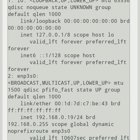
1: lo: <LOOPBACK,UP,LOWER_UP> mtu 65536 
qdisc noqueue state UNKNOWN group 
default qlen 1000

    link/loopback 00:00:00:00:00:00 brd 
00:00:00:00:00:00

    inet 127.0.0.1/8 scope host lo

       valid_lft forever preferred_lft 
forever

    inet6 ::1/128 scope host 

       valid_lft forever preferred_lft 
forever

2: enp3s0: 
<BROADCAST,MULTICAST,UP,LOWER_UP> mtu 
1500 qdisc pfifo_fast state UP group 
default qlen 1000

    link/ether 00:1d:7d:c7:be:43 brd 
ff:ff:ff:ff:ff:ff

    inet 192.168.0.19/24 brd 
192.168.0.255 scope global dynamic 
noprefixroute enp3s0

       valid_lft 10607sec preferred_lft 