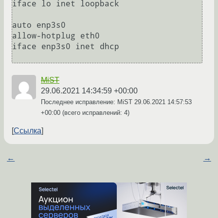
iface lo inet loopback

auto enp3s0

allow-hotplug eth0

iface enp3s0 inet dhcp

MiST
29.06.2021 14:34:59 +00:00
Последнее исправление: MiST
29.06.2021 14:57:53
+00:00
(всего исправлений: 4)
Ссылка
←
→