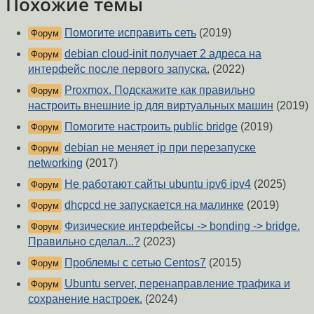
Похожие темы
Помогите исправить сеть
(2019)
Форум
debian cloud-init получает 2 адреса на
Форум
интерфейс после первого запуска.
(2022)
Proxmox. Подскажите как правильно
Форум
настроить внешние ip для виртуальных машин
(2019)
Помогите настроить public bridge
(2019)
Форум
debian не меняет ip при перезапуске
Форум
networking
(2017)
Не работают сайты ubuntu ipv6 ipv4
(2025)
Форум
dhcpcd не запускается на малинке
(2019)
Форум
Физические интерфейсы -> bonding -> bridge.
Форум
Правильно сделал...?
(2023)
Проблемы с сетью Centos7
(2015)
Форум
Ubuntu server, перенаправление трафика и
Форум
сохранение настроек.
(2024)