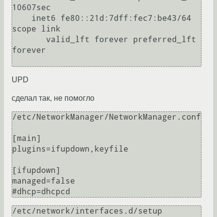
10607sec

    inet6 fe80::21d:7dff:fec7:be43/64 
scope link 

       valid_lft forever preferred_lft 
forever

UPD
сделал так, не помогло
/etc/NetworkManager/NetworkManager.conf                                                                         

[main]

plugins=ifupdown,keyfile

[ifupdown]

managed=false

/etc/network/interfaces.d/setup                                                                             
