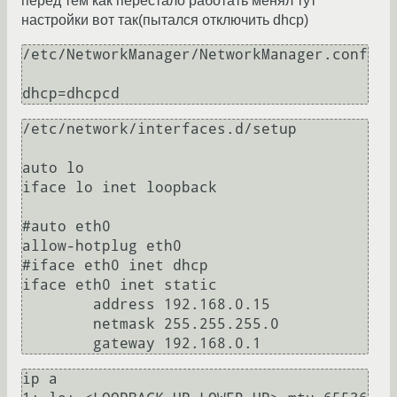
перед тем как перестало работать менял тут
настройки вот так(пытался отключить dhcp)
/etc/NetworkManager/NetworkManager.conf

/etc/network/interfaces.d/setup                                                                             

auto lo

iface lo inet loopback

#auto eth0

allow-hotplug eth0

#iface eth0 inet dhcp

iface eth0 inet static

        address 192.168.0.15

        netmask 255.255.255.0

ip a
