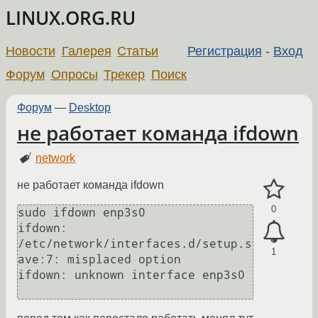
LINUX.ORG.RU
Новости
Галерея
Статьи
Регистрация
-
Вход
Форум
Опросы
Трекер
Поиск
Форум
—
Desktop
не работает команда ifdown
network
не работает команда ifdown
0
sudo ifdown enp3s0

ifdown: 
/etc/network/interfaces.d/setup.s
1
ave:7: misplaced option

ifdown: unknown interface enp3s0
